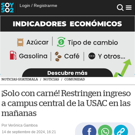
Login
/
Registrarme
NOTICIAS GUATEMALA
/
NOTICIAS
/
COMUNIDAD
¡Solo con carné! Restringen ingreso
a campus central de la USAC en las
mañanas
Por Verónica Gamboa
14 de septiembre de 2024, 16:21