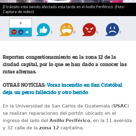
El tránsito está siendo afectado esta tarde en el Anillo Periférico. (Foto:
Captura de video)
8
1
0
5
2
Reportan congestionamiento en la zona 12 de la
ciudad capital, por lo que se han dado a conocer las
rutas alternas.
OTRAS NOTICIAS:
Voraz incendio en San Cristóbal
deja un perro fallecido y otro herido
En la Universidad de San Carlos de Guatemala (
USAC
)
se realizan reparaciones del portón ubicado en el
ingreso del lado del
Anillo
Periférico
, en la 11 avenida
y 32 calle de la
zona 12
capitalina.