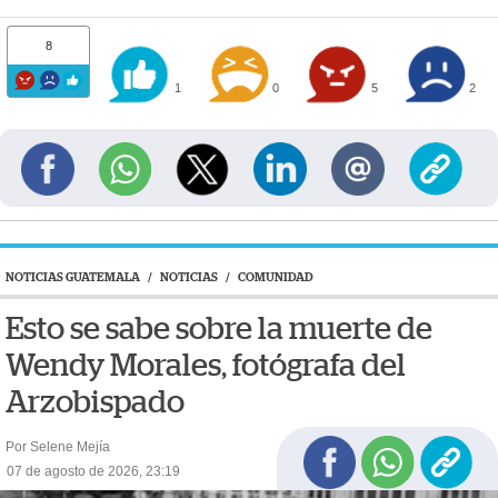
8
1
0
5
2
NOTICIAS GUATEMALA
/
NOTICIAS
/
COMUNIDAD
Esto se sabe sobre la muerte de
Wendy Morales, fotógrafa del
Arzobispado
Por Selene Mejía
07 de agosto de 2026, 23:19