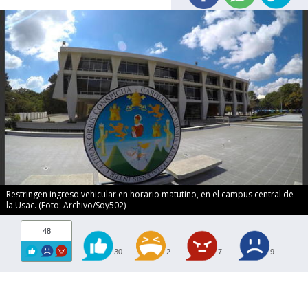
Restringen ingreso vehicular en horario matutino, en el campus central de
la Usac. (Foto: Archivo/Soy502)
48
30
2
7
9