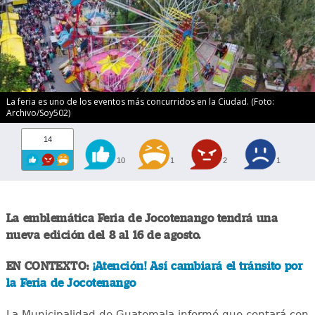
La feria es uno de los eventos más concurridos en la Ciudad. (Foto:
Archivo/Soy502)
14
10
1
2
1
La emblemática Feria de Jocotenango tendrá una
nueva edición del 8 al 16 de agosto.
EN CONTEXTO:
¡Atención! Así cambiará el tránsito por
la Feria de Jocotenango
La Municipalidad de Guatemala informó que contará con