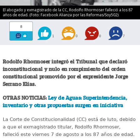
El abogado y exmagistrado de la CC, Rodolfo Rhormoser falleció a los 87
años de edad. (Foto: Facebook Alianza por las Reformas/Soy502)
8
1
0
0
7
Rodolfo Rhormoser integró el Tribunal que declaró
inconstitucional y nulo en rompimiento del orden
constitucional promovido por el expresidente Jorge
Serrano Elías.
OTRAS NOTICIAS:
Ley de Aguas: Superintendencia,
inventario y otras propuestas surgen en iniciativa
La Corte de Constitucionalidad (CC) está de luto, debido
a que el exmagistrado titular, Rodolfo Rhormoser,
falleció este viernes 7 de agosto a los 87 años de edad.