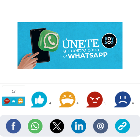
17
4
4
5
4