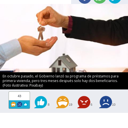
En octubre pasado, el Gobierno lanzó su programa de préstamos para
primera vivienda, pero tres meses después solo hay dos beneficiarios.
(Foto ilustrativa: Pixabay)
43
8
19
6
10