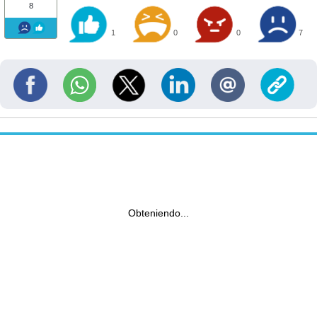
8
1
0
0
7
Obteniendo...