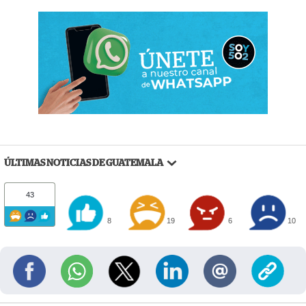
ÚLTIMAS NOTICIAS DE GUATEMALA
43
8
19
6
10