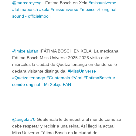
@marcereyesg_
Fatima Bosch en Xela
#missuniverse
#fatimabosch
#xela
#missuniverso
#mexico
♬ original
sound - officialmooli
@mixelajufan
¡FÁTIMA BOSCH EN XELA! La mexicana
Fátima Bosch Miss Universe 2025-2026 visita este
miércoles la ciudad de Quetzaltenango en donde se le
declara visitante distinguida.
#MissUniverse
#Quetzaltenango
#Guatemala
#Viral
#FatimaBosch
♬
sonido original - Mi Xelaju FAN
@angelat70
Guatemala le demuestra al mundo cómo se
debe respetar y recibir a una reina. Así llegó la actual
Miss Universo Fátima Bosch en la ciudad de