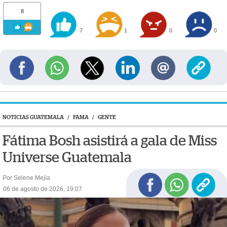
8
7
1
0
0
NOTICIAS GUATEMALA
/
FAMA
/
GENTE
Fátima Bosh asistirá a gala de Miss
Universe Guatemala
Por Selene Mejía
06 de agosto de 2026, 19:07