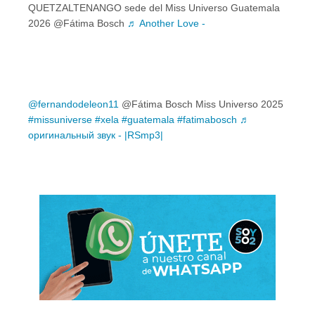
QUETZALTENANGO sede del Miss Universo Guatemala
2026 @Fátima Bosch
♬ Another Love -
@fernandodeleon11
@Fátima Bosch Miss Universo 2025
#missuniverse
#xela
#guatemala
#fatimabosch
♬
оригинальный звук - |RSmp3|