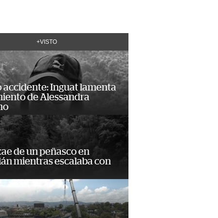
+VISTO
 accidente: Inguat lamenta
miento de Alessandra
no
cae de un peñasco en
lán mientras escalaba con