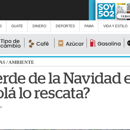
VERS
S
GUATE
DINERO
DEPORTES
FAMA
VIDA Y ESTILO
AS
/
AMBIENTE
erde de la Navidad e
á lo rescata?
or