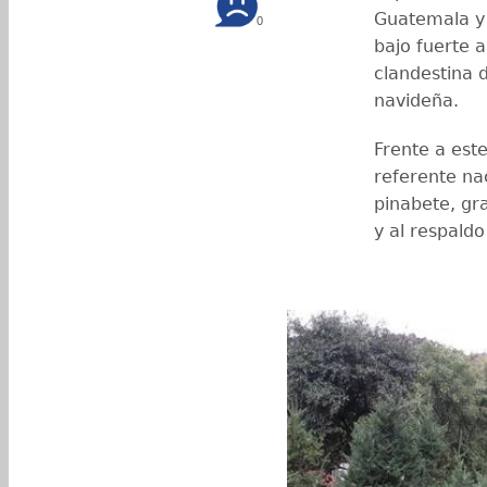
Guatemala y 
0
bajo fuerte a
clandestina 
navideña.
Frente a est
referente nac
pinabete, gr
y al respaldo