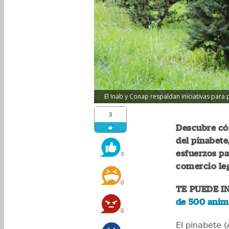
El Inab y Conap respaldan iniciativas para
3
Descubre cóm
del pinabete
esfuerzos pa
3
comercio le
0
TE PUEDE I
de 500 anima
0
El pinabete 