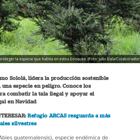
 proteger la especie que habita en estos bosques. (Foto: Julio Bala/Colaborador
o Sololá, lidera la producción sostenible
, una especie en peligro. Conoce los
ra combatir la tala ilegal y apoyar el
gal en Navidad
NTERESAR:
Refugio ARCAS resguarda a más
les silvestres
(Abies guatemalensis), especie endémica de