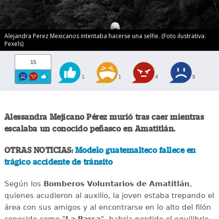
Alejandra Perez Mexicanos intentaba hacerse una selfie. (Foto ilustrativa:
Pexels)
15
1
1
4
9
Alessandra Mejicano Pérez murió tras caer mientras
escalaba un conocido peñasco en Amatitlán.
OTRAS NOTICIAS:
Modelo guatemalteco fallece en
trágico accidente de tránsito
Según los
Bomberos Voluntarios de Amatitlán
,
quienes acudieron al auxilio, la joven estaba trepando el
área con sus amigos y al encontrarse en lo alto del filón