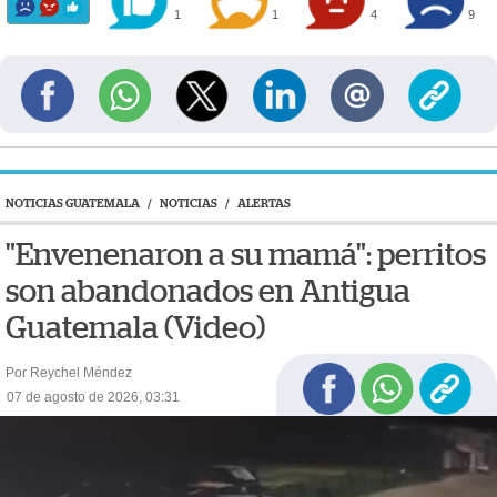
1
1
4
9
NOTICIAS GUATEMALA
/
NOTICIAS
/
ALERTAS
"Envenenaron a su mamá": perritos
son abandonados en Antigua
Guatemala (Video)
Por Reychel Méndez
07 de agosto de 2026, 03:31