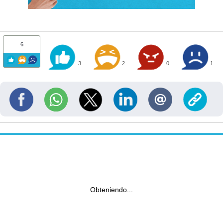
6
3
2
0
1
Obteniendo...