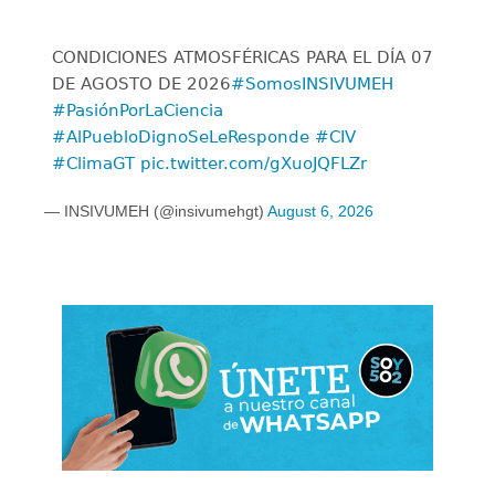
CONDICIONES ATMOSFÉRICAS PARA EL DÍA 07
DE AGOSTO DE 2026
#SomosINSIVUMEH
#PasiónPorLaCiencia
#AlPuebloDignoSeLeResponde
#CIV
#ClimaGT
pic.twitter.com/gXuoJQFLZr
— INSIVUMEH (@insivumehgt)
August 6, 2026