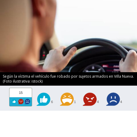
Según la víctima el vehículo fue robado por sujetos armados en Villa Nueva.
(Foto ilustrativa: istock)
15
6
1
4
4