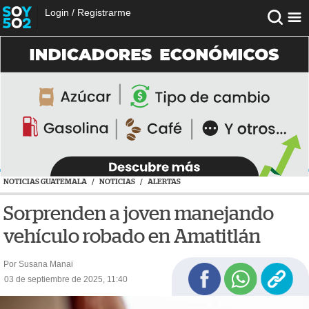
Login
/
Registrarme
NOTICIAS GUATEMALA
/
NOTICIAS
/
ALERTAS
Sorprenden a joven manejando
vehículo robado en Amatitlán
Por Susana Manai
03 de septiembre de 2025, 11:40