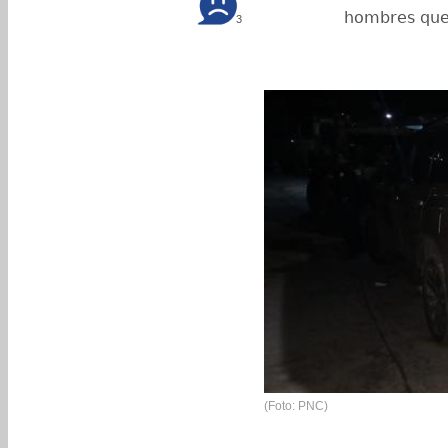
hombres que
3
(Foto: PNC)