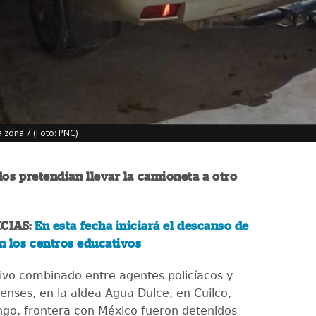
 zona 7 (Foto: PNC)
os pretendían llevar la camioneta a otro
CIAS:
En esta fecha iniciará el descanso de
n los centros educativos
ivo combinado entre agentes policíacos y
enses, en la aldea Agua Dulce, en Cuilco,
o, frontera con México fueron detenidos