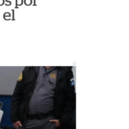
os por
 el