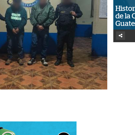
Histor
de la 
Guat