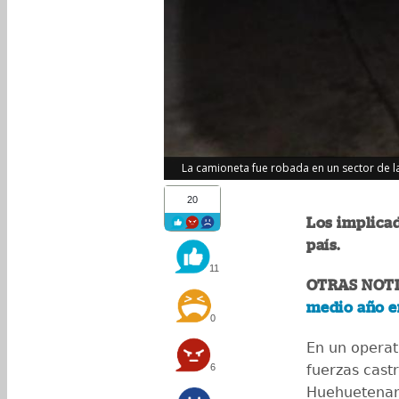
La camioneta fue robada en un sector de la
20
Los implicad
país.
11
OTRAS NOTI
medio año e
0
En un operat
6
fuerzas castr
Huehuetenang