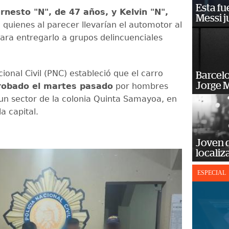
Esta fu
rnesto "N", de 47 años, y Kelvin "N",
Messi j
,
quienes al parecer llevarían el automotor al
para entregarlo a grupos delincuenciales
cional Civil (PNC) estableció que el carro
Barcel
Jorge M
 robado el martes pasado
por hombres
n sector de la colonia Quinta Samayoa, en
la capital.
Joven 
localiz
ESPECIAL