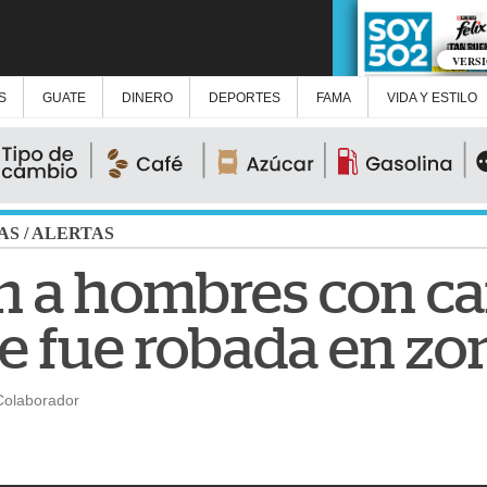
VERS
S
GUATE
DINERO
DEPORTES
FAMA
VIDA Y ESTILO
AS
/
ALERTAS
n a hombres con c
e fue robada en zo
Colaborador