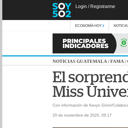
Login
/
Registrarme
ECONOMÍA HOY
NOTICIA
NOTICIAS GUATEMALA
/
FAMA
/
El sorprend
Miss Unive
Con información de Kevyn Girón/Colabor
20 de noviembre de 2025, 09:17