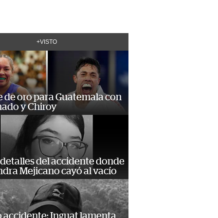
+VISTO
e de oro para Guatemala con
ado y Chiroy
detalles del accidente donde
dra Mejicano cayó al vacío
 accidente: Inguat lamenta