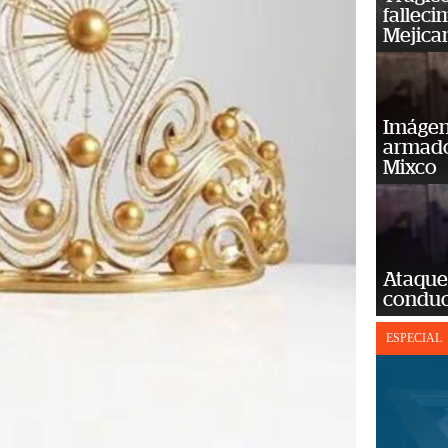
falleci
Mejica
Imágene
armado
Mixco
Ataque
conduct
ESPECIAL