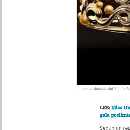
Las perlas doradas del Mar del Su
LEE:
Miss Un
gala prelimi
Según un rep