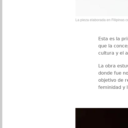
La pieza elaborada en Filipinas co
Esta es la pr
que la conce
cultura y el 
La obra estuv
donde fue no
objetivo de r
feminidad y 