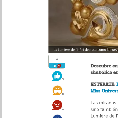
La Lumière de l’Infini destaca como la nuev
4
Descubre cuá
simbólica en
3
ENTÉRATE:
Miss Univer
0
Las miradas 
1
sino también
Lumière de l'I