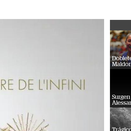
Doblet
Maldon
Surgen 
Alessan
Trágico