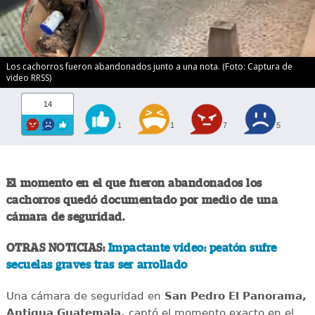
Los cachorros fueron abandonados junto a una nota. (Foto: Captura de
video RRSS)
14
1
1
7
5
El momento en el que fueron abandonados los
cachorros quedó documentado por medio de una
cámara de seguridad.
OTRAS NOTICIAS:
Impactante video: peatón sufre
secuelas graves tras ser arrollado
Una cámara de seguridad en
San Pedro El Panorama,
Antigua Guatemala,
captó el momento exacto en el