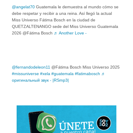
@angelat70
Guatemala le demuestra al mundo cómo se
debe respetar y recibir a una reina. Así llegó la actual
Miss Universo Fátima Bosch en la ciudad de
QUETZALTENANGO sede del Miss Universo Guatemala
2026 @Fátima Bosch
♬ Another Love -
@fernandodeleon11
@Fátima Bosch Miss Universo 2025
#missuniverse
#xela
#guatemala
#fatimabosch
♬
оригинальный звук - |RSmp3|