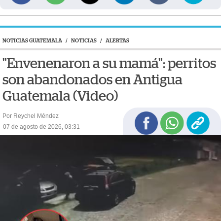
NOTICIAS GUATEMALA
/
NOTICIAS
/
ALERTAS
"Envenenaron a su mamá": perritos
son abandonados en Antigua
Guatemala (Video)
Por Reychel Méndez
07 de agosto de 2026, 03:31