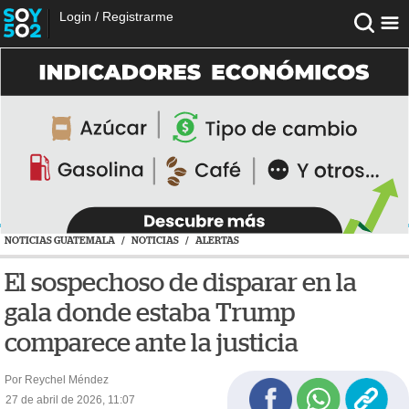
Login
/
Registrarme
NOTICIAS GUATEMALA
/
NOTICIAS
/
ALERTAS
El sospechoso de disparar en la
gala donde estaba Trump
comparece ante la justicia
Por Reychel Méndez
27 de abril de 2026, 11:07