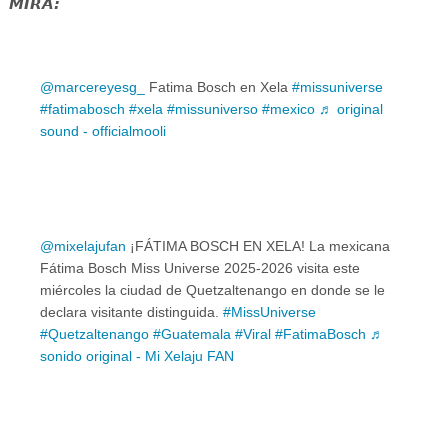
MIRA:
@marcereyesg_
Fatima Bosch en Xela
#missuniverse
#fatimabosch
#xela
#missuniverso
#mexico
♬ original
sound - officialmooli
@mixelajufan
¡FÁTIMA BOSCH EN XELA! La mexicana
Fátima Bosch Miss Universe 2025-2026 visita este
miércoles la ciudad de Quetzaltenango en donde se le
declara visitante distinguida.
#MissUniverse
#Quetzaltenango
#Guatemala
#Viral
#FatimaBosch
♬
sonido original - Mi Xelaju FAN