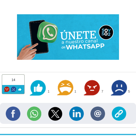
14
1
1
7
5