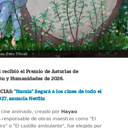
s. (Foto: Oficial)
i recibió el Premio de Asturias de
n y Humanidades de 2026.
CIAS:
"Narnia" llegará a los cines de todo el
27, anuncia Netflix
e cine animado, creado por
Hayao
s responsable de obras maestras como "El
iro" o "El castillo ambulante", fue elegido por