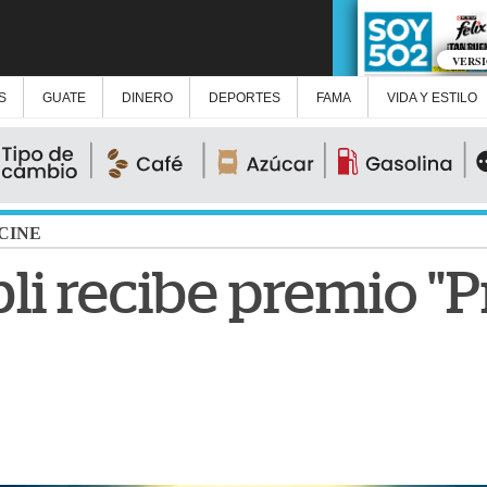
VERS
S
GUATE
DINERO
DEPORTES
FAMA
VIDA Y ESTILO
CINE
li recibe premio "