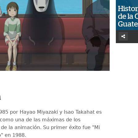
Histor
de la 
Guat
i
985 por Hayao Miyazaki y Isao Takahat es
 como una de las máximas de los
 de la animación. Su primer éxito fue "Mi
o" en 1988.