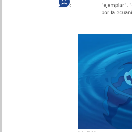
"ejemplar", "
0
por la ecuan