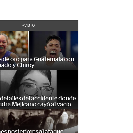
+VISTO
e de oro para Guatemala con
ado y Chiroy
detalles del accidente donde
dra Mejicano cayó al vacío
s posteriores al ataque