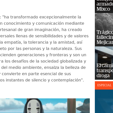
armado
Mixco
jo: "ha transformado excepcionalmente la
en conocimiento y comunicación mediante
rtesanal de gran imaginación, ha creado
Trágico
versales llenas de sensibilidades y de valores
falleci
Mejica
a empatía, la tolerancia y la amistad, así
eto por las personas y la naturaleza. Sus
ascienden generaciones y fronteras y son un
a los desafíos de la sociedad globalizada y
El cam
n del medio ambiente, ensalza la belleza de
transp
y convierte en parte esencial de sus
droga
os instantes de silencio y contemplación".
ESPECIAL