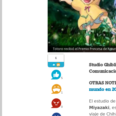
Totoro recibió el Premio Princesa de Asturia
6
Studio Ghibl
Comunicació
5
OTRAS NOTI
mundo en 20
1
El estudio d
0
Miyazaki
, e
viaje de Chih