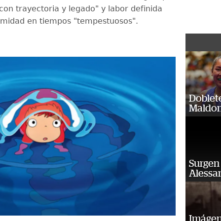
con trayectoria y legado" y labor definida
imidad en tiempos "tempestuosos".
Doblet
Maldon
Surgen 
Alessan
Imágene