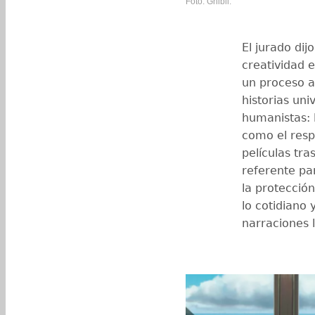
Foto: Ghibli.
El jurado di
creatividad 
un proceso a
historias uni
humanistas: l
como el resp
películas tr
referente par
la protecció
lo cotidiano 
narraciones l