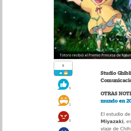
Totoro recibió el Premio Princesa de Asturia
6
Studio Ghibl
Comunicació
5
OTRAS NOTI
mundo en 20
1
El estudio d
0
Miyazaki
, e
viaje de Chih