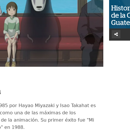
Histor
de la 
Guat
i
985 por Hayao Miyazaki y Isao Takahat es
 como una de las máximas de los
 de la animación. Su primer éxito fue "Mi
o" en 1988.