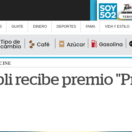
VERS
S
GUATE
DINERO
DEPORTES
FAMA
VIDA Y ESTILO
CINE
li recibe premio "