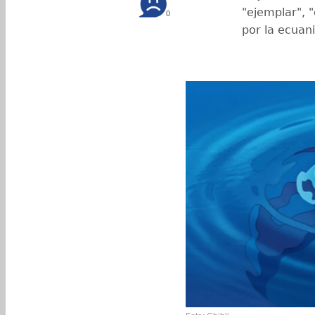
"ejemplar", "
0
por la ecuan