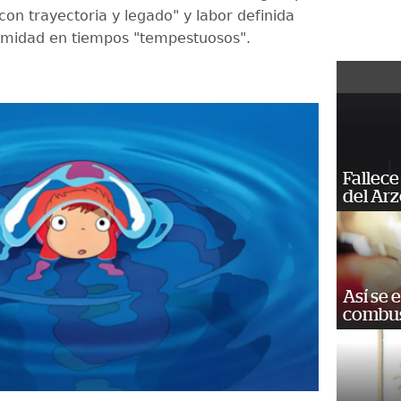
con trayectoria y legado" y labor definida
imidad en tiempos "tempestuosos".
Fallece
del Ar
Así se 
combus