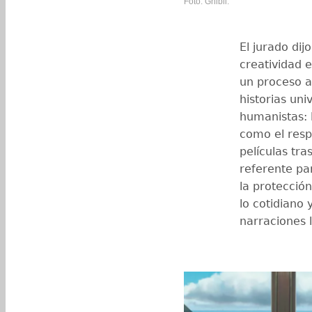
Foto: Ghibli.
El jurado di
creatividad 
un proceso a
historias uni
humanistas: l
como el resp
películas tr
referente par
la protecció
lo cotidiano 
narraciones l