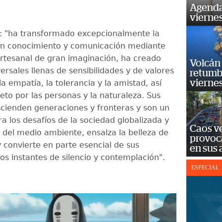
Agenda
vierne
jo: "ha transformado excepcionalmente la
en conocimiento y comunicación mediante
rtesanal de gran imaginación, ha creado
Volcán 
versales llenas de sensibilidades y de valores
retumb
viernes
a empatía, la tolerancia y la amistad, así
eto por las personas y la naturaleza. Sus
ascienden generaciones y fronteras y son un
a los desafíos de la sociedad globalizada y
Caos ve
n del medio ambiente, ensalza la belleza de
provoc
y convierte en parte esencial de sus
en sus
os instantes de silencio y contemplación".
ESPECIAL