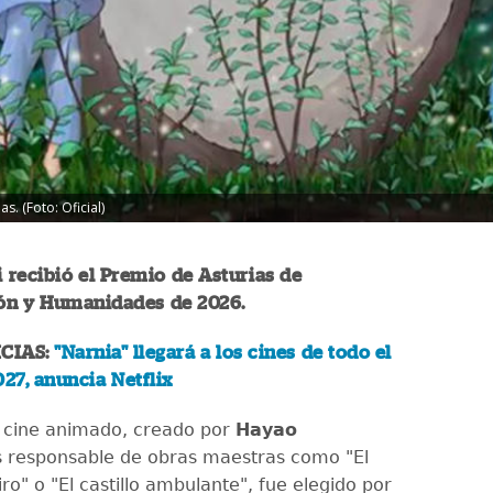
s. (Foto: Oficial)
i recibió el Premio de Asturias de
n y Humanidades de 2026.
CIAS:
"Narnia" llegará a los cines de todo el
27, anuncia Netflix
e cine animado, creado por
Hayao
s responsable de obras maestras como "El
iro" o "El castillo ambulante", fue elegido por