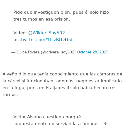
Pide que investiguen bien, pues él solo hizo
tres turnos en esa prisión.
Video:
@WilderLSoy502
pic.twitter.com/1tLzBGvD5i
— Dulce Rivera (@drivera_soy502)
October 28, 2025
Alveño dijo que tenía conocimiento que las cámaras de
la cárcel sí funcionaban, además, negó estar implicado
en la fuga, pues en Fraijanes II solo había hecho tres
turnos.
Victor Alvaño cuestiona porqué
supuestamente no servían las cámaras. "Si