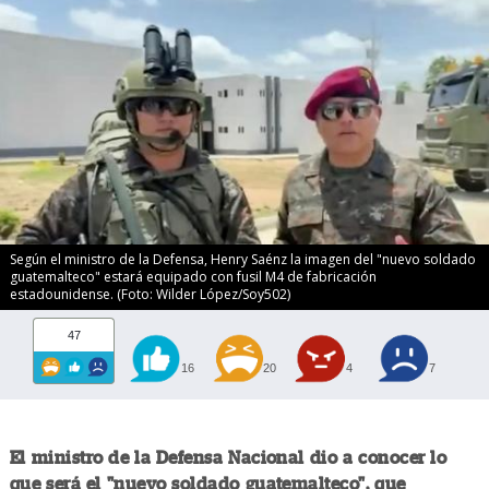
Según el ministro de la Defensa, Henry Saénz la imagen del "nuevo soldado
guatemalteco" estará equipado con fusil M4 de fabricación
estadounidense. (Foto: Wilder López/Soy502)
47
16
20
4
7
El ministro de la Defensa Nacional dio a conocer lo
que será el "nuevo soldado guatemalteco", que