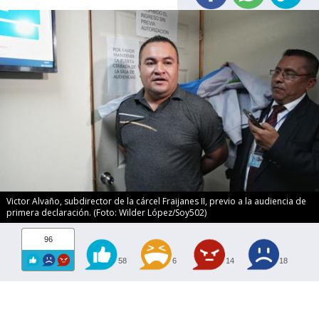
Victor Alvaño, subdirector de la cárcel Fraijanes II, previo a la audiencia de
primera declaración. (Foto: Wilder López/Soy502)
96
58
6
14
18