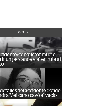
+VISTO
accidente: conductor muere
frir un percance vial en ruta al
co
detalles del accidente donde
dra Mejicano cayó al vacío