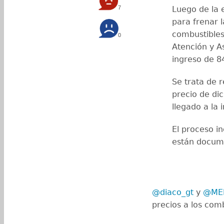
7
Luego de la 
para frenar l
combustibles,
0
Atención y As
ingreso de 8
Se trata de 
precio de di
llegado a la
El proceso in
están docum
@diaco_gt
y
@ME
precios a los com