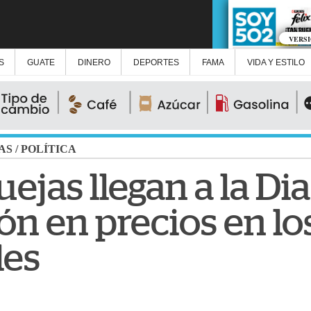
VERS
S
GUATE
DINERO
DEPORTES
FAMA
VIDA Y ESTILO
AS
/
POLÍTICA
uejas llegan a la Di
ón en precios en lo
les