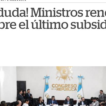
duda! Ministros re
re el último subsi