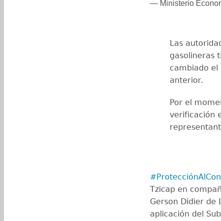
— Ministerio Eco
Las autorida
gasolineras 
cambiado el 
anterior.
Por el momen
verificación 
representant
#ProtecciónAlCo
Tzicap en compañí
Gerson Didier de L
aplicación del Su