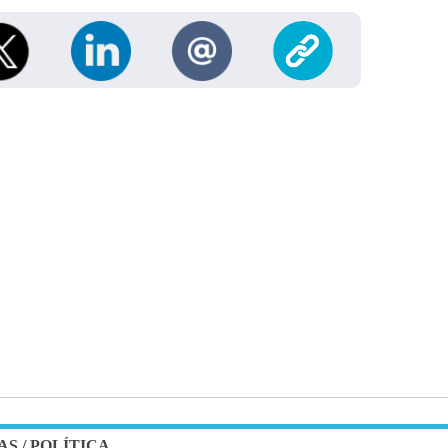
AS
/
POLÍTICA