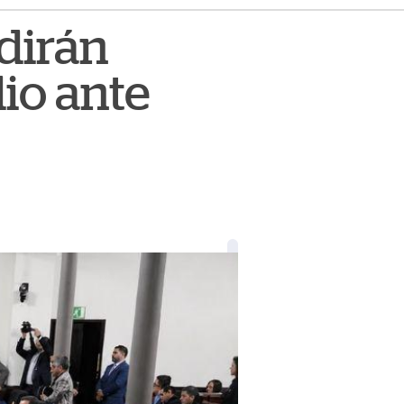
ndirán
dio ante