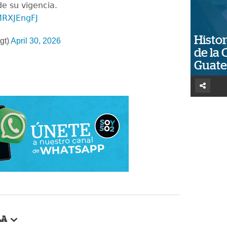
e su vigencia.
MRXJEngFJ
Histor
gt)
April 30, 2026
de la 
Guat
LA