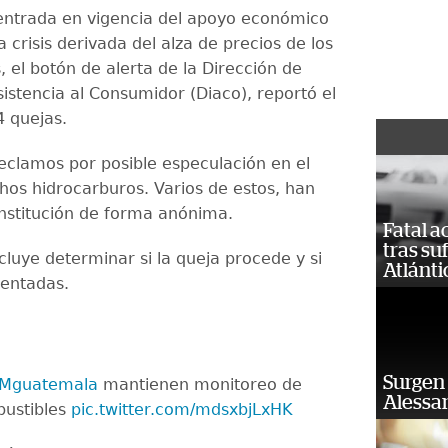
entrada en vigencia del apoyo económico
a crisis derivada del alza de precios de los
 el botón de alerta de la Dirección de
istencia al Consumidor (Diaco), reportó el
4 quejas.
reclamos por posible especulación en el
chos hidrocarburos. Varios de estos, han
 institución de forma anónima.
Fatal 
tras su
cluye determinar si la queja procede y si
Atlánti
entadas.
Surgen 
Mguatemala
mantienen monitoreo de
Alessan
bustibles
pic.twitter.com/mdsxbjLxHK