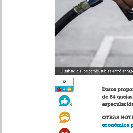
El subsidio a los combustibles entró en vi
12
Datos propor
de 84 queja
especulación
4
OTRAS NOTI
1
económica pe