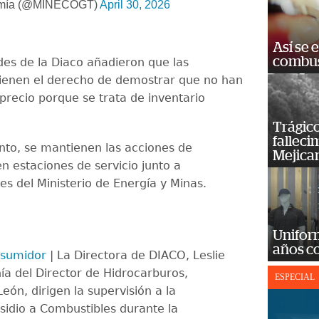
nomía (@MINECOGT)
April 30, 2026
Así se 
combus
des de la Diaco añadieron que las
tienen el derecho de demostrar que no han
precio porque se trata de inventario
Trágico
falleci
to, se mantienen las acciones de
Mejica
en estaciones de servicio junto a
es del Ministerio de Energía y Minas.
Unifor
años c
nsumidor
| La Directora de DIACO, Leslie
a del Director de Hidrocarburos,
ESPECIAL
eón, dirigen la supervisión a la
bsidio a Combustibles durante la