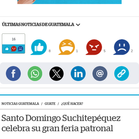
ÚLTIMAS NOTICIAS DE GUATEMALA
16
8
1
5
2
NOTICIAS GUATEMALA
/
GUATE
/
¿QUÉ HACER?
Santo Domingo Suchitepéquez
celebra su gran feria patronal