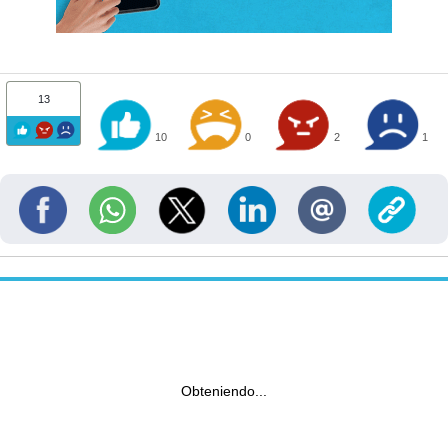
13
10
0
2
1
Obteniendo...