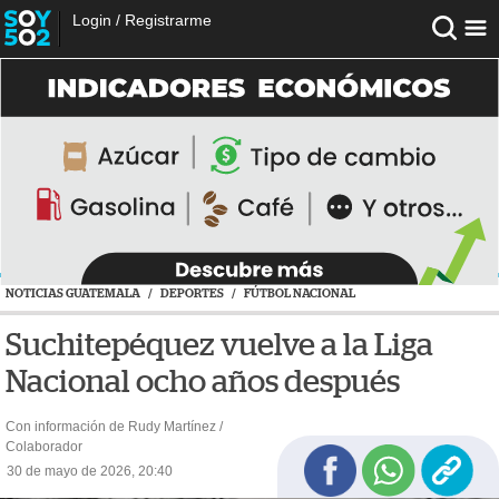
Login
/
Registrarme
NOTICIAS GUATEMALA
/
DEPORTES
/
FÚTBOL NACIONAL
Suchitepéquez vuelve a la Liga
Nacional ocho años después
Con información de Rudy Martínez /
Colaborador
30 de mayo de 2026, 20:40