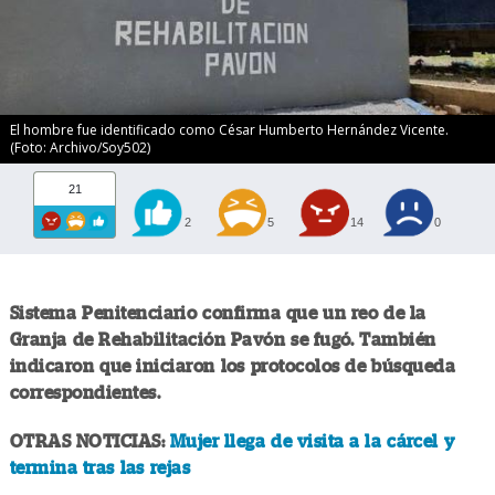
El hombre fue identificado como César Humberto Hernández Vicente.
(Foto: Archivo/Soy502)
21
2
5
14
0
Sistema Penitenciario confirma que un reo de la
Granja de Rehabilitación Pavón se fugó. También
indicaron que iniciaron los protocolos de búsqueda
correspondientes.
OTRAS NOTICIAS:
Mujer llega de visita a la cárcel y
termina tras las rejas