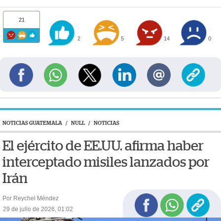
21
2
5
14
0
NOTICIAS GUATEMALA
/
NULL
/
NOTICIAS
El ejército de EE.UU. afirma haber
interceptado misiles lanzados por
Irán
Por Reychel Méndez
29 de julio de 2026, 01:02