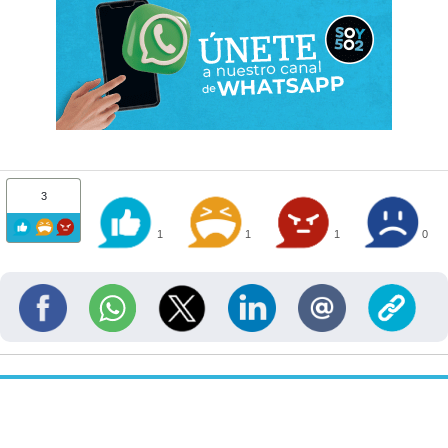
3
1
1
1
0