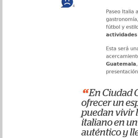
4
Paseo Italia
gastronomía,
fútbol y esti
actividades
Esta será un
acercamient
Guatemala
presentación
“
En Ciudad 
ofrecer un es
puedan vivir l
italiano en u
auténtico y l