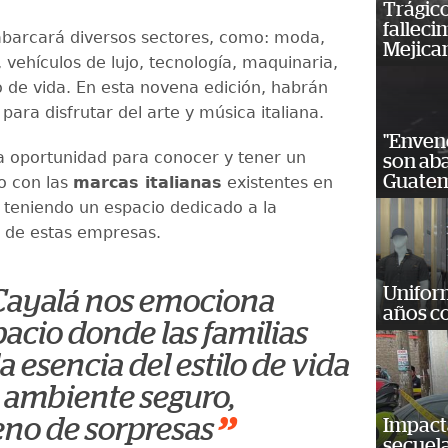
Trágico
falleci
 abarcará diversos sectores, como: moda,
Mejica
 vehículos de lujo, tecnología, maquinaria,
lo de vida. En esta novena edición, habrán
para disfrutar del arte y música italiana.
"Enven
a oportunidad para conocer y tener un
son ab
Guatem
o con las
marcas italianas
existentes en
, teniendo un espacio dedicado a la
 de estas empresas.
Unifor
Cayalá nos emociona
años c
pacio donde las familias
a esencia del estilo de vida
n ambiente seguro,
”
leno de sorpresas
Impact
secuela