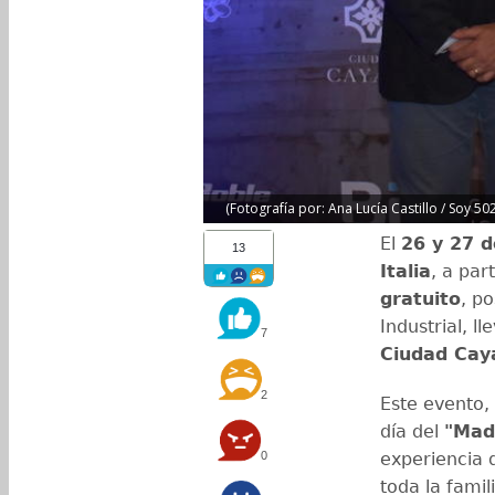
(Fotografía por: Ana Lucía Castillo / Soy 502
El
26 y 27 d
13
Italia
, a par
gratuito
, p
Industrial, l
7
Ciudad Cay
2
Este evento, 
día del
"Made
0
experiencia 
toda la famil