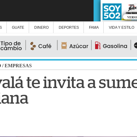
VERS
S
GUATE
DINERO
DEPORTES
FAMA
VIDA Y ESTILO
O
/
EMPRESAS
lá te invita a sume
liana