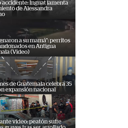
 accidente: Inguat lamenta
miento de Alessandra
no
enaron a su mamá": perritos
andonados en Antigua
ala (Video)
mes de Guatemala celebra 35
on expansión nacional
ante video: peatón sufre
s graves tras ser arrollado