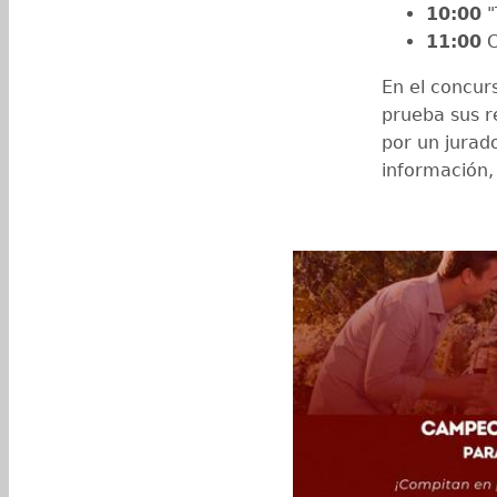
10:00
"
11:00
C
En el concur
prueba sus r
por un jurado
información,