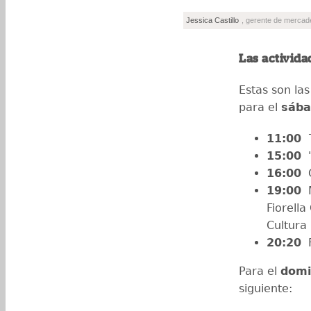
Jessica Castillo
, gerente de mercad
Las activida
Estas son las
para el
sába
11:00
15:00
"
16:00
C
19:00
M
Fiorella
Cultura
20:20
F
Para el
domi
siguiente: