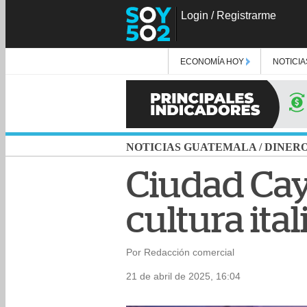
Login
/
Registrarme
ECONOMÍA HOY
NOTICIA
NOTICIAS GUATEMALA
/
DINER
Ciudad Caya
cultura ita
Por Redacción comercial
21 de abril de 2025, 16:04