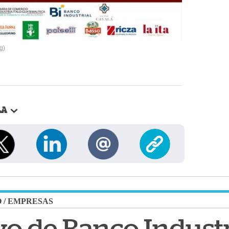
g)
LA
O
/
EMPRESAS