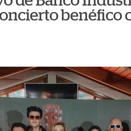
yo de Banco Industr
oncierto benéfico c