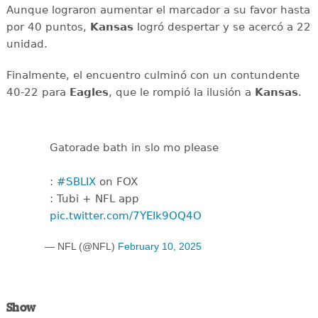
Aunque lograron aumentar el marcador a su favor hasta
por 40 puntos,
Kansas
logró despertar y se acercó a 22
unidad.
Finalmente, el encuentro culminó con un contundente
40-22 para
Eagles
, que le rompió la ilusión a
Kansas
.
Gatorade bath in slo mo please
:
#SBLIX
on FOX
: Tubi + NFL app
pic.twitter.com/7YEIk9OQ4O
— NFL (@NFL)
February 10, 2025
Show