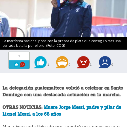
La marchista nacional posa con la presea de plata que consiguió tras una
cerrada batalla por el oro. (Foto: COG)
2
1
0
1
0
La delegación guatemalteca volvió a celebrar en Santo
Domingo con una destacada actuación en la marcha.
OTRAS NOTICIAS:
Muere Jorge Messi, padre y pilar de
Lionel Messi, a los 68 años
María Fernanda Peinado protagonizó una emocionante