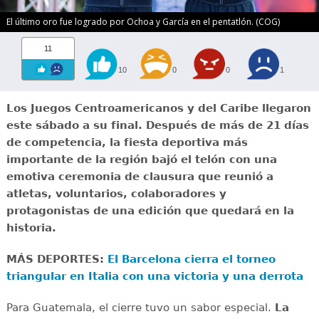
El último oro fue logrado por Ochoa y García en el pentatlón. (COG)
11
10
0
0
1
Los Juegos Centroamericanos y del Caribe llegaron
este sábado a su final. Después de más de 21 días
de competencia, la fiesta deportiva más
importante de la región bajó el telón con una
emotiva ceremonia de clausura que reunió a
atletas, voluntarios, colaboradores y
protagonistas de una edición que quedará en la
historia.
MÁS DEPORTES:
El Barcelona cierra el torneo
triangular en Italia con una victoria y una derrota
Para Guatemala, el cierre tuvo un sabor especial.
La