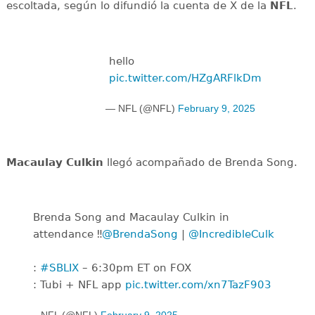
escoltada, según lo difundió la cuenta de X de la
NFL
.
hello
pic.twitter.com/HZgARFlkDm
— NFL (@NFL)
February 9, 2025
Macaulay Culkin
llegó acompañado de Brenda Song.
Brenda Song and Macaulay Culkin in
attendance ‼️
@BrendaSong
|
@IncredibleCulk
:
#SBLIX
– 6:30pm ET on FOX
: Tubi + NFL app
pic.twitter.com/xn7TazF903
— NFL (@NFL)
February 9, 2025