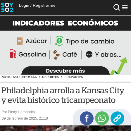
Login
/
Registrarme
NOTICIAS GUATEMALA
/
DEPORTES
/
+ DEPORTES
Philadelphia arrolla a Kansas City
y evita histórico tricampeonato
Por Fredy Hernández
09 de febrero de 2025, 21:18