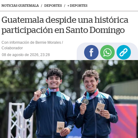
NOTICIAS GUATEMALA
/
DEPORTES
/
+ DEPORTES
Guatemala despide una histórica
participación en Santo Domingo
Con información de Bernie Morales /
Colaborador
08 de agosto de 2026, 23:28