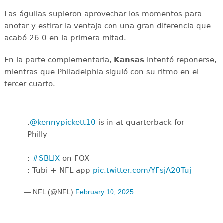
Las águilas supieron aprovechar los momentos para
anotar y estirar la ventaja con una gran diferencia que
acabó 26-0 en la primera mitad.
En la parte complementaria,
Kansas
intentó reponerse,
mientras que Philadelphia siguió con su ritmo en el
tercer cuarto.
.
@kennypickett10
is in at quarterback for
Philly
:
#SBLIX
on FOX
: Tubi + NFL app
pic.twitter.com/YFsjA20Tuj
— NFL (@NFL)
February 10, 2025