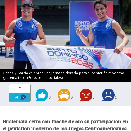
Ochoa y García celebran una jornada dorada para el pentatlón moderno
guatemalteco. (Foto: redes sociales)
7
6
0
0
1
Guatemala cerró con broche de oro su participación en
el pentatlón moderno de los Juegos Centroamericanos