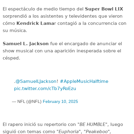
El espectáculo de medio tiempo del
Super Bowl LIX
sorprendió a los asistentes y televidentes que vieron
cómo
Kendrick Lama
r contagió a la concurrencia con
su música.
Samuel L. Jackson
fue el encargado de anunciar el
show musical con una aparición inesperada sobre el
césped.
.
@SamuelLJackson
!
#AppleMusicHalftime
pic.twitter.com/cTb7yRoEzu
— NFL (@NFL)
February 10, 2025
El rapero inició su repertorio con "
BE HUMBL
E", luego
siguió con temas como "
Euphoria
", "
Peakeboo",