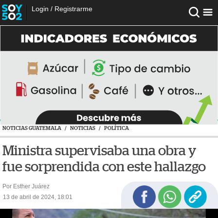
Login
/
Registrarme
NOTICIAS GUATEMALA
/
NOTICIAS
/
POLÍTICA
Ministra supervisaba una obra y
fue sorprendida con este hallazgo
Por Esther Juárez
13 de abril de 2024, 18:01