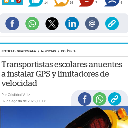
14
16
7
6
NOTICIAS GUATEMALA
/
NOTICIAS
/
POLÍTICA
Transportistas escolares anuentes
a instalar GPS y limitadores de
velocidad
Por Cristóbal Veliz
07 de agosto de 2026, 00:08