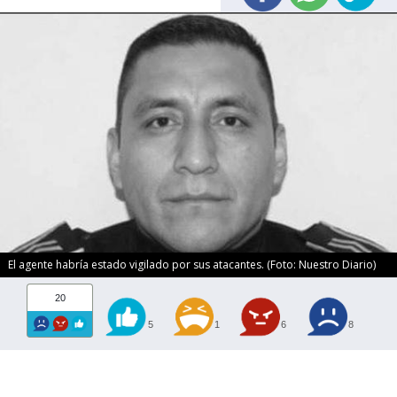
El agente habría estado vigilado por sus atacantes. (Foto: Nuestro Diario)
20
5
1
6
8