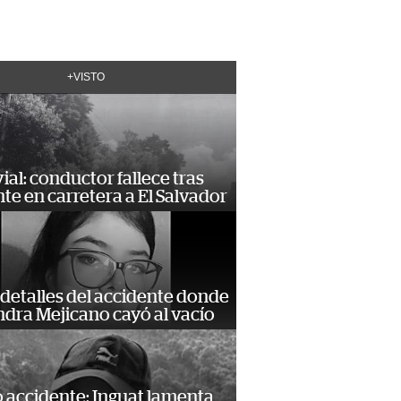
+VISTO
vial: conductor fallece tras
te en carretera a El Salvador
detalles del accidente donde
dra Mejicano cayó al vacío
 accidente: Inguat lamenta