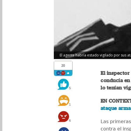
El agente habría estado vigilado por sus at
20
El inspecto
conducía en 
lo tenían vig
5
EN CONTEX
1
ataque arma
6
Las primeras
contra el ins