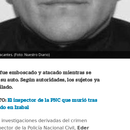
acantes. (Foto: Nuestro Diario)
r fue emboscado y atacado mientras se
su auto. Según autoridades, los sujetos ya
ilado.
TO:
El inspector de la PNC que murió tras
do en Izabal
 investigaciones derivadas del crimen
pector de la Policía Nacional Civil,
Eder