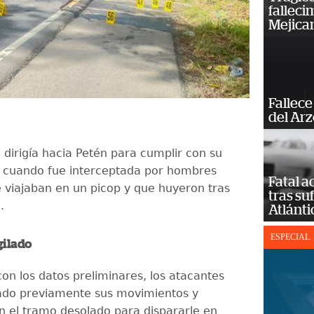
falleci
Mejica
Fallece
del Ar
 dirigía hacia Petén para cumplir con su
l cuando fue interceptada por hombres
Fatal 
viajaban en un picop y que huyeron tras
tras su
.
Atlánti
ESPECIAL
gilado
on los datos preliminares, los atacantes
lado previamente sus movimientos y
 el tramo desolado para dispararle en