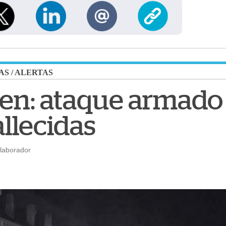
AS
/
ALERTAS
men: ataque armado 
llecidas
olaborador