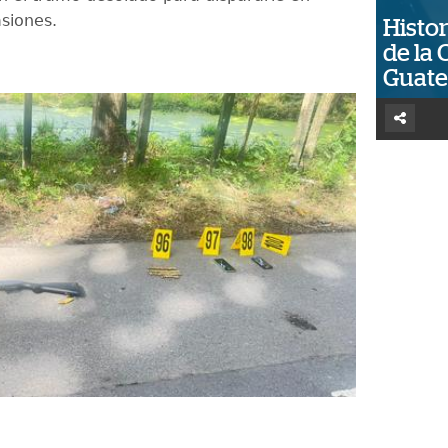
asiones.
Histor
de la 
Guat