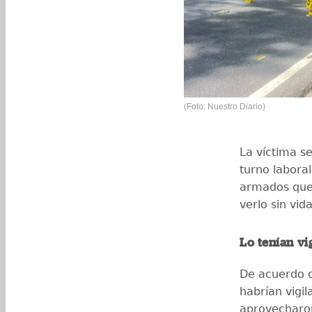
(Foto: Nuestro Diario)
La víctima se
turno labora
armados que 
verlo sin vida
Lo tenían vi
De acuerdo c
habrían vigi
aprovecharon