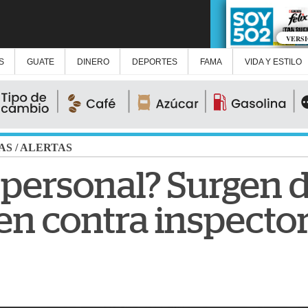
VERS
S
GUATE
DINERO
DEPORTES
FAMA
VIDA Y ESTILO
AS
/
ALERTAS
personal? Surgen d
en contra inspector