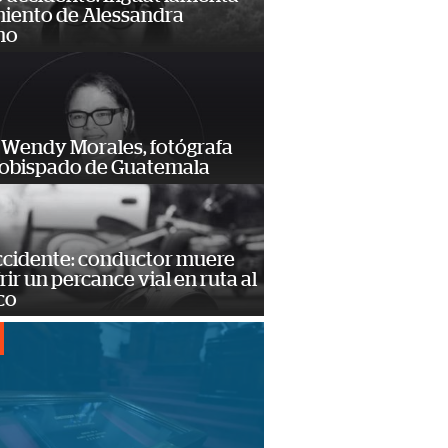
miento de Alessandra
no
 Wendy Morales, fotógrafa
zobispado de Guatemala
accidente: conductor muere
frir un percance vial en ruta al
co