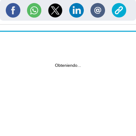
Obteniendo...