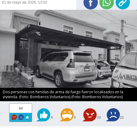
01 de mayo de 2026, 13:02
Dos personas con heridas de arma de fuego fueron localizados en la
vivienda. (Foto: Bomberos Voluntarios) (Foto: Bomberos Voluntarios)
64
6
6
29
23