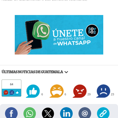
ÚLTIMAS NOTICIAS DE GUATEMALA
64
6
6
29
23