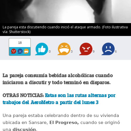
La pareja esta discutiendo cuando inició el ataque armado. (Foto ilustrativa
vía: Shutterstock)
18
0
3
9
6
La pareja consumía bebidas alcohólicas cuando
iniciaron a discutir y todo terminó en disparos.
OTRAS NOTICIAS:
Estas son las rutas alternas por
trabajos del AeroMetro a partir del lunes 3
Una pareja estaba celebrando dentro de su vivienda
ubicada en Sansare,
El Progreso,
cuando se originó
una
discusión
.