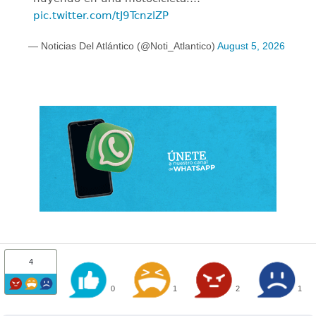
pic.twitter.com/tJ9TcnzlZP
— Noticias Del Atlántico (@Noti_Atlantico)
August 5, 2026
4
0
1
2
1