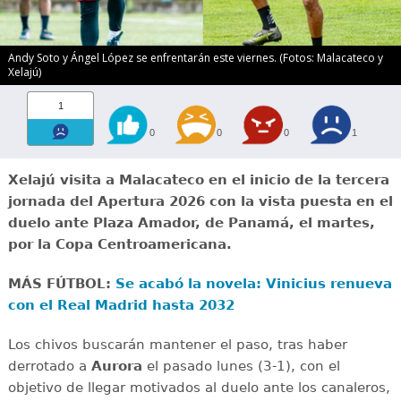
Andy Soto y Ángel López se enfrentarán este viernes. (Fotos: Malacateco y
Xelajú)
1
0
0
0
1
Xelajú visita a Malacateco en el inicio de la tercera
jornada del Apertura 2026 con la vista puesta en el
duelo ante Plaza Amador, de Panamá, el martes,
por la Copa Centroamericana.
MÁS FÚTBOL:
Se acabó la novela: Vinicius renueva
con el Real Madrid hasta 2032
Los chivos buscarán mantener el paso, tras haber
derrotado a
Aurora
el pasado lunes (3-1), con el
objetivo de llegar motivados al duelo ante los canaleros,