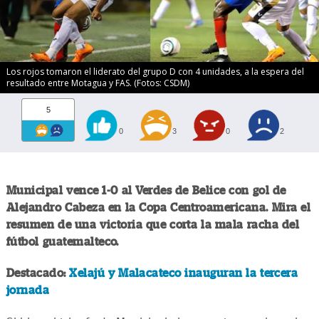
Los rojos tomaron el liderato del grupo D con 4 unidades, a la espera del
resultado entre Motagua y FAS. (Fotos: CSDM)
5
0
3
0
2
Municipal vence 1-0 al Verdes de Belice con gol de
Alejandro Cabeza en la Copa Centroamericana. Mira el
resumen de una victoria que corta la mala racha del
fútbol guatemalteco.
Destacado:
Xelajú y Malacateco inauguran la tercera
jornada