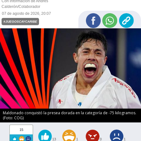
Con información de Andrés
Calderón/Colaborador
07 de agosto de 2026, 20:07
#JUEGOSCAYCARIBE
Maldonado conquistó la presea dorada en la categoría de -75 kilogramos.
(Foto: COG)
15
13
1
0
1