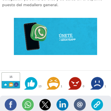
puesto del medallero general.
15
13
1
0
1