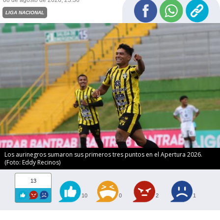
LIGA NACIONAL
Los aurinegros sumaron sus primeros tres puntos en el Apertura 2026.
(Foto: Eddy Recinos)
13
10
0
2
1