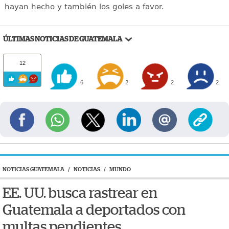
hayan hecho y también los goles a favor.
ÚLTIMAS NOTICIAS DE GUATEMALA
12
6
2
2
2
NOTICIAS GUATEMALA
/
NOTICIAS
/
MUNDO
EE. UU. busca rastrear en
Guatemala a deportados con
multas pendientes