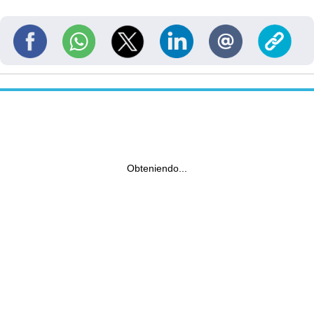
Obteniendo...