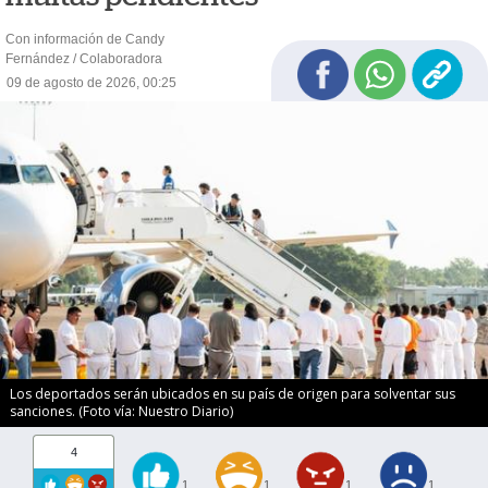
Con información de Candy
Fernández / Colaboradora
09 de agosto de 2026, 00:25
Los deportados serán ubicados en su país de origen para solventar sus
sanciones. (Foto vía: Nuestro Diario)
4
1
1
1
1