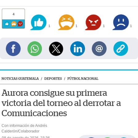
4
1
1
1
1
NOTICIAS GUATEMALA
/
DEPORTES
/
FÚTBOL NACIONAL
Aurora consigue su primera
victoria del torneo al derrotar a
Comunicaciones
Con información de Andrés
Calderón/Colaborador
08 de agosto de 2026, 23:36