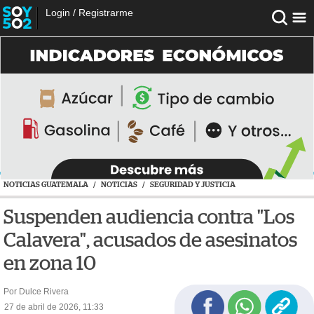
Login
/
Registrarme
NOTICIAS GUATEMALA
/
NOTICIAS
/
SEGURIDAD Y JUSTICIA
Suspenden audiencia contra "Los
Calavera", acusados de asesinatos
en zona 10
Por Dulce Rivera
27 de abril de 2026, 11:33