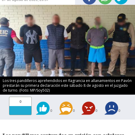
Los tres pandilleros aprehendidos en flagrancia en allanamientos en Pavón
prestarán su primera declaración este sábado 8 de agosto en el juzgado
de turno. (Foto: MP/Soy502)
0
0
0
0
0