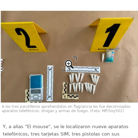
A los tres pandilleros aprehendidos en flagrancia les fue decomisados
aparatos telefónicos, drogas y armas de fuego. (Foto: MP/Soy502)
Y, a alias "El mouse", se le localizaron nueve aparatos
telefónicos, tres tarjetas SIM, tres pistolas con sus