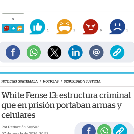
9
1
1
6
1
NOTICIAS GUATEMALA
/
NOTICIAS
/
SEGURIDAD Y JUSTICIA
White Fense 13: estructura criminal
que en prisión portaban armas y
celulares
Por Redacción Soy502
07 de agosto de 2026, 20:57