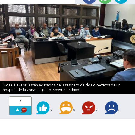
"Los Calavera" están acusados del asesinato de dos directivos de un
hospital de la zona 10. (Foto: Soy502/archivo)
4
2
0
2
0