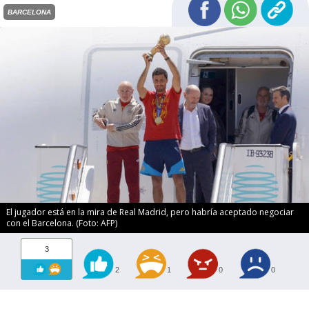
BARCELONA
El jugador está en la mira de Real Madrid, pero habría aceptado negociar
con el Barcelona. (Foto: AFP)
3
2
1
0
0