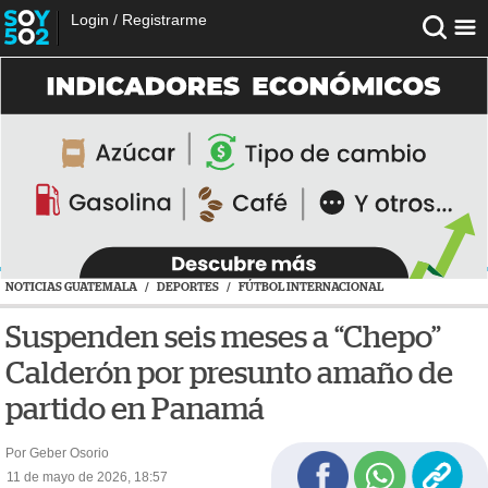
Login
/
Registrarme
NOTICIAS GUATEMALA
/
DEPORTES
/
FÚTBOL INTERNACIONAL
Suspenden seis meses a “Chepo”
Calderón por presunto amaño de
partido en Panamá
Por Geber Osorio
11 de mayo de 2026, 18:57