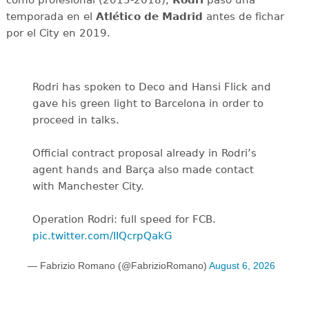
como profesional (2015-2018),
Rodri
pasó una
temporada en el
Atlético de Madrid
antes de fichar
por el City en 2019.
Rodri has spoken to Deco and Hansi Flick and
gave his green light to Barcelona in order to
proceed in talks.
Official contract proposal already in Rodri’s
agent hands and Barça also made contact
with Manchester City.
Operation Rodri: full speed for FCB.
pic.twitter.com/IIQcrpQakG
— Fabrizio Romano (@FabrizioRomano)
August 6, 2026