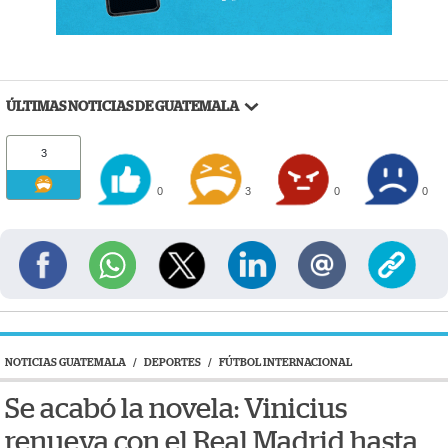
ÚLTIMAS NOTICIAS DE GUATEMALA
3
0
3
0
0
NOTICIAS GUATEMALA
/
DEPORTES
/
FÚTBOL INTERNACIONAL
Se acabó la novela: Vinicius
renueva con el Real Madrid hasta