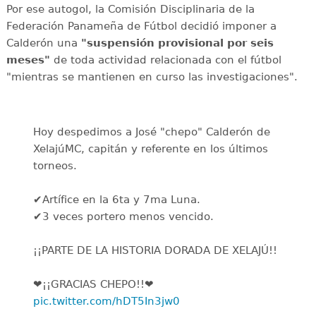
Por ese autogol, la Comisión Disciplinaria de la
Federación Panameña de Fútbol decidió imponer a
Calderón una
"suspensión provisional por seis
meses"
de toda actividad relacionada con el fútbol
"mientras se mantienen en curso las investigaciones".
Hoy despedimos a José "chepo" Calderón de
XelajúMC, capitán y referente en los últimos
torneos.
✔️Artífice en la 6ta y 7ma Luna.
✔️3 veces portero menos vencido.
¡¡PARTE DE LA HISTORIA DORADA DE XELAJÚ!!
❤️¡¡GRACIAS CHEPO!!❤️
pic.twitter.com/hDT5In3jw0