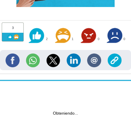
3
2
1
0
0
Obteniendo...