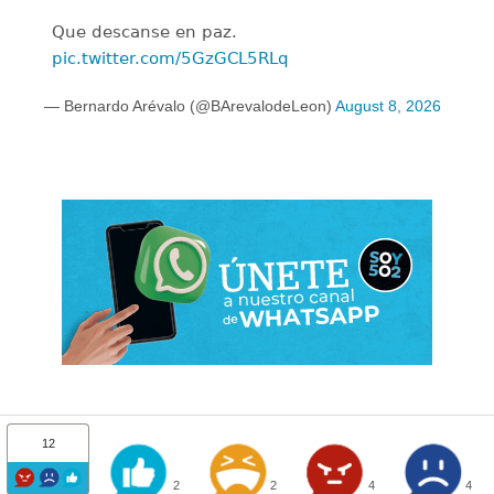
Que descanse en paz.
pic.twitter.com/5GzGCL5RLq
— Bernardo Arévalo (@BArevalodeLeon)
August 8, 2026
12
2
2
4
4