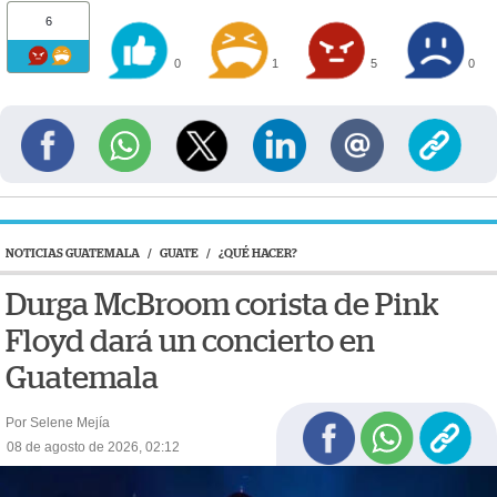
6
0
1
5
0
NOTICIAS GUATEMALA
/
GUATE
/
¿QUÉ HACER?
Durga McBroom corista de Pink
Floyd dará un concierto en
Guatemala
Por Selene Mejía
08 de agosto de 2026, 02:12