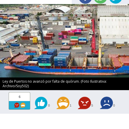
Ley de Puertos no avanzó por falta de quórum. (Foto Ilustrativa:
Archivo/Soy502)
6
0
1
5
0