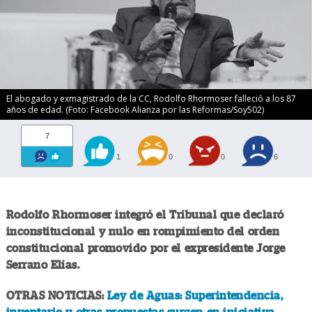
El abogado y exmagistrado de la CC, Rodolfo Rhormoser falleció a los 87
años de edad. (Foto: Facebook Alianza por las Reformas/Soy502)
7
1
0
0
6
Rodolfo Rhormoser integró el Tribunal que declaró
inconstitucional y nulo en rompimiento del orden
constitucional promovido por el expresidente Jorge
Serrano Elías.
OTRAS NOTICIAS:
Ley de Aguas: Superintendencia,