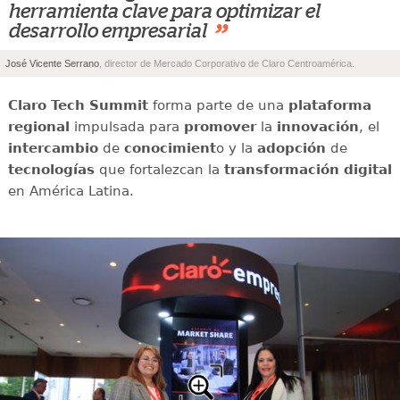
herramienta clave para optimizar el
”
desarrollo empresarial
José Vicente Serrano
, director de Mercado Corporativo de Claro Centroamérica.
Claro Tech Summit
forma parte de una
plataforma
regional
impulsada para
promover
la
innovación
, el
intercambio
de
conocimient
o y la
adopción
de
tecnologías
que fortalezcan la
transformación digital
en América Latina.