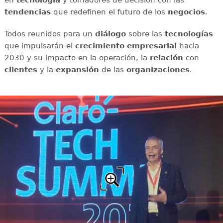
en
tecnología
y tomadores de decisión con las
tendencias
que redefinen el futuro de los
negocios
.
Todos reunidos para un
diálogo
sobre las
tecnologías
que impulsarán el
crecimiento empresarial
hacia
2030 y su impacto en la operación, la
relación
con
clientes
y la
expansión
de las
organizaciones
.