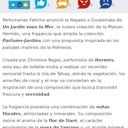
2
1
0
2
Perfumerías Fetiche anunció la llegada a Guatemala de
Un Jardin sous la Mer
, la nueva creación de la Maison
Hermès, una fragancia que amplía la colección
Parfums-Jardins
con una propuesta inspirada en los
paisajes marinos de la Polinesia.
Creada por Christine Nagel, perfumista de
Hermès
,
esta
eau de toilette
invita a realizar un recorrido
sensorial hasta la isla de Tahaa, donde la vegetación, los
arrecifes de coral y el mar se convierten en la
inspiración de una composición que busca transmitir
frescura y
serenidad
.
La fragancia presenta una combinación de
notas
florales
, almizcladas y minerales. Su composición
reúne el aroma de la
flor de tiaré
, el carácter
envolvente de la
nuez de tamanu
y un acorde mineral