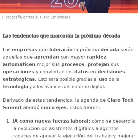
(Fotografía cortesía: Claro Empresas)
Las tendencias que marcarán la próxima década
Las
empresas
que
liderarán
la próxima
década
serán
aquellas que
aprendan
con mayor
rapidez
,
automaticen
mejor sus
procesos
,
protejan
sus
operaciones
y conviertan los
datos
en
decisiones
estratégicas.
Esto será posible gracias al
uso
de la
t
ecnología
y a los avances del entorno digital.
Derivado de estas tendencias, la agenda de
Claro Tech
Sunmit
abordó
cinco ejes
, estos fueron:
IA como nueva fuerza laboral:
cómo se desarrolla
la evolución de asistentes digitales a agentes
capaces de apoyar la ejecución del trabajo y mejorar