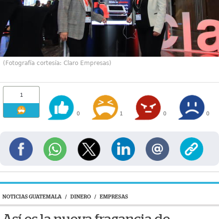
(Fotografía cortesía: Claro Empresas)
1
0
1
0
0
NOTICIAS GUATEMALA
/
DINERO
/
EMPRESAS