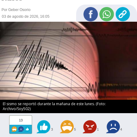
Por Geber Osorio
03 de agosto de 2026, 16:05
El sismo se reportó durante la mañana de este lunes. (Foto:
Archivo/Soy502)
13
3
5
1
4