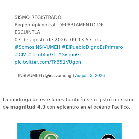
SISMO REGISTRADO
Región epicentral: DEPARTAMENTO DE
ESCUINTLA
03 de agosto de 2026. 09:13:57 hrs.
#SomosINSIVUMEH
#ElPuebloDignoEsPrimero
#CIV
#TemblorGT
#SismoGT
pic.twitter.com/Tk851VUgon
— INSIVUMEH (@insivumehgt)
August 3, 2026
La madruga de este lunes también se registró un sismo
de
magnitud 4.3
con epicentro en el océano Pacífico.