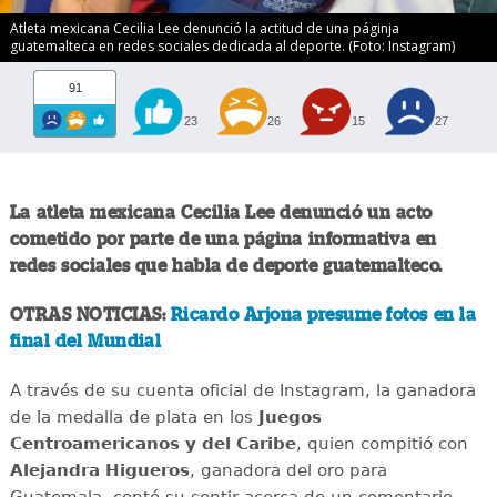
Atleta mexicana Cecilia Lee denunció la actitud de una páginja
guatemalteca en redes sociales dedicada al deporte. (Foto: Instagram)
91
23
26
15
27
La atleta mexicana Cecilia Lee denunció un acto
cometido por parte de una página informativa en
redes sociales que habla de deporte guatemalteco.
OTRAS NOTICIAS:
Ricardo Arjona presume fotos en la
final del Mundial
A través de su cuenta oficial de Instagram, la ganadora
de la medalla de plata en los
Juegos
Centroamericanos y del Caribe
, quien compitió con
Alejandra Higueros
, ganadora del oro para