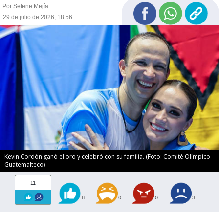
Por Selene Mejía
29 de julio de 2026, 18:56
Kevin Cordón ganó el oro y celebró con su familia. (Foto: Comité Olímpico
Guatemalteco)
11
8
0
0
3