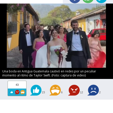
Una boda en Antigua Guatemala cautivó en redes por un peculiar
momento al ritmo de Taylor Swift. (Foto: captura de video)
43
23
6
12
2