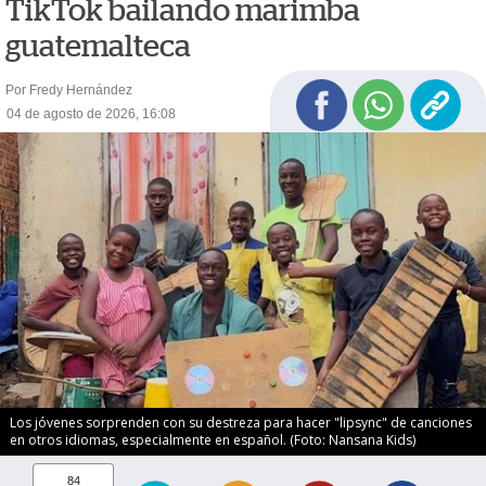
TikTok bailando marimba
guatemalteca
Por Fredy Hernández
04 de agosto de 2026, 16:08
Los jóvenes sorprenden con su destreza para hacer "lipsync" de canciones
en otros idiomas, especialmente en español. (Foto: Nansana Kids)
84