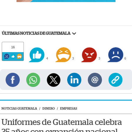
ÚLTIMAS NOTICIAS DE GUATEMALA
16
4
3
3
6
NOTICIAS GUATEMALA
/
DINERO
/
EMPRESAS
Uniformes de Guatemala celebra
35 años con expansión nacional