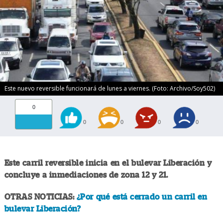
Este nuevo reversible funcionará de lunes a viernes. (Foto: Archivo/Soy502)
0
0
0
0
0
Este carril reversible inicia en el bulevar Liberación y
concluye a inmediaciones de zona 12 y 21.
OTRAS NOTICIAS:
¿Por qué está cerrado un carril en
bulevar Liberación?