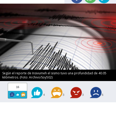
Según el reporte de Insivumeh el sismo tuvo una profundidad de 40.05
kilómetros. (Foto: Archivo/Soy502)
16
4
3
3
6