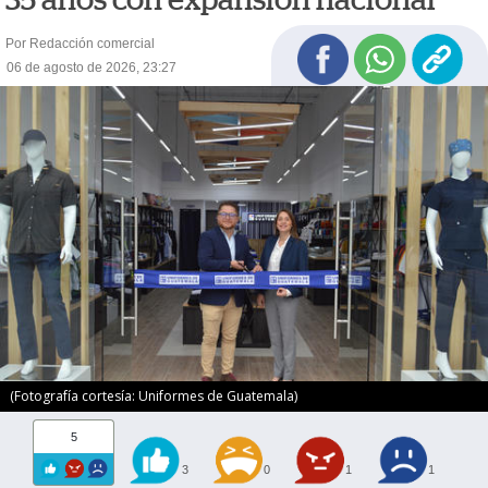
Por Redacción comercial
06 de agosto de 2026, 23:27
(Fotografía cortesía: Uniformes de Guatemala)
5
3
0
1
1