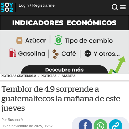
Login
/
Registrarme
NOTICIAS GUATEMALA
/
NOTICIAS
/
ALERTAS
Temblor de 4.9 sorprende a
guatemaltecos la mañana de este
jueves
Por Susana Manai
06 de noviembre de 2025, 06:52