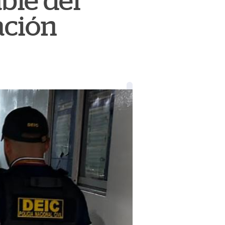
ble del
ación