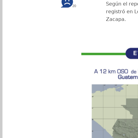
Según el repo
20
registró en L
Zacapa.