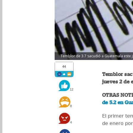
Temblor de 3.7 sacudió a Guatemala este ju
44
Temblor sac
jueves 2 de
12
OTRAS NOTI
de 5.2 en Gu
8
El primer te
4
de enero por