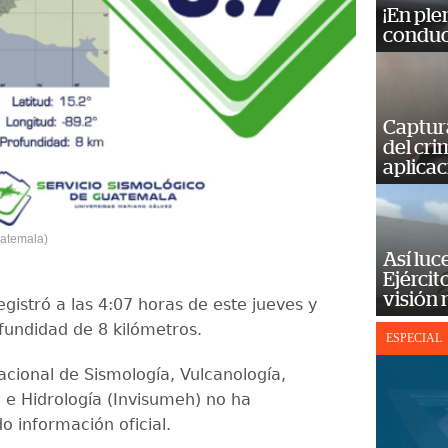
¡En ple
conduc
Captur
del cr
aplicac
uatemala)
Así luc
Ejércit
visión
egistró a las 4:07 horas de este jueves y
fundidad de 8 kilómetros.
ESPECIAL
Nacional de Sismología, Vulcanología,
 e Hidrología (Invisumeh) no ha
o información oficial.