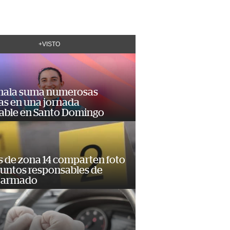
+VISTO
ala suma numerosas
as en una jornada
dable en Santo Domingo
s de zona 14 comparten foto
suntos responsables de
 armado