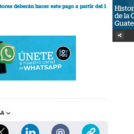
ores deberán hacer este pago a partir del 1
Histor
de la 
Guat
LA