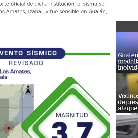
rte oficial de dicha institución, el sismo se
os Amates, Izabal, y fue sensible en Gualán,
Guatem
medall
inolvi
Vecino
de pre
ataque