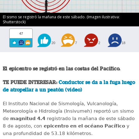
El sismo se registró la mañana de este sábado. (Imagen ilustrativa:
Shutterstock)
47
20
7
2
18
El epicentro se registró en las costas del Pacífico.
TE PUEDE INTERESAR:
Conductor se da a la fuga luego
de atropellar a un peatón (video)
El Instituto Nacional de Sismología, Vulcanología,
Meteorología e Hidrología (Insivumeh) reportó un sismo
de
magnitud 4.4
registrado la mañana de este sábado
8 de agosto, con
epicentro en el océano Pacífico
y
una profundidad de 53.18 kilómetros.