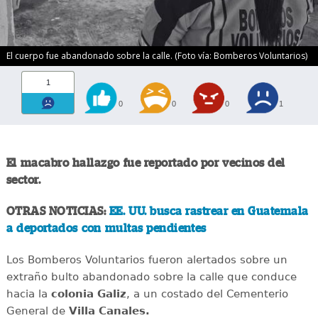
El cuerpo fue abandonado sobre la calle. (Foto vía: Bomberos Voluntarios)
1
0
0
0
1
El macabro hallazgo fue reportado por vecinos del
sector.
OTRAS NOTICIAS:
EE. UU. busca rastrear en Guatemala
a deportados con multas pendientes
Los Bomberos Voluntarios fueron alertados sobre un
extraño bulto abandonado sobre la calle que conduce
hacia la
colonia Galiz
, a un costado del Cementerio
General de
Villa Canales.