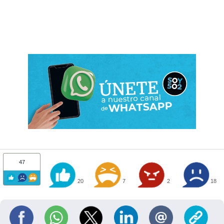
47
20
7
2
18