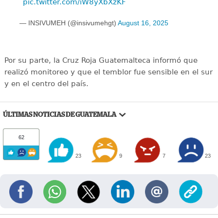
pic.twitter.com/iW8yXbXzKF
— INSIVUMEH (@insivumehgt)
August 16, 2025
Por su parte, la Cruz Roja Guatemalteca informó que
realizó monitoreo y que el temblor fue sensible en el sur
y en el centro del país.
ÚLTIMAS NOTICIAS DE GUATEMALA
62
23
9
7
23