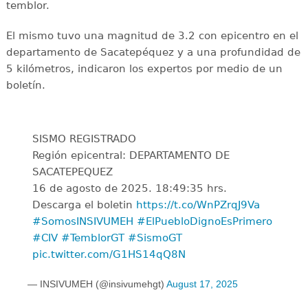
temblor.
El mismo tuvo una magnitud de 3.2 con epicentro en el
departamento de Sacatepéquez y a una profundidad de
5 kilómetros, indicaron los expertos por medio de un
boletín.
SISMO REGISTRADO
Región epicentral: DEPARTAMENTO DE
SACATEPEQUEZ
16 de agosto de 2025. 18:49:35 hrs.
Descarga el boletin
https://t.co/WnPZrqJ9Va
#SomosINSIVUMEH
#ElPuebloDignoEsPrimero
#CIV
#TemblorGT
#SismoGT
pic.twitter.com/G1HS14qQ8N
— INSIVUMEH (@insivumehgt)
August 17, 2025