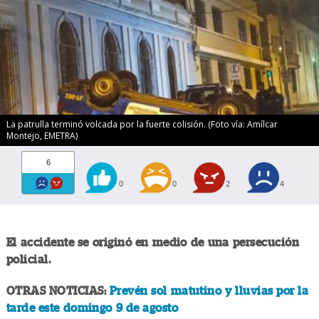
La patrulla terminó volcada por la fuerte colisión. (Foto vía: Amílcar
Montejo, EMETRA)
6
0
0
2
4
El accidente se originó en medio de una persecución
policial.
OTRAS NOTICIAS:
Prevén sol matutino y lluvias por la
tarde este domingo 9 de agosto