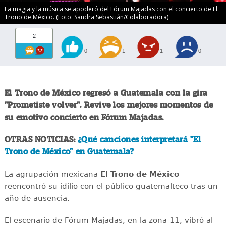
La magia y la música se apoderó del Fórum Majadas con el concierto de El
Trono de México. (Foto: Sandra Sebastián/Colaboradora)
2
0
1
1
0
El Trono de México regresó a Guatemala con la gira
"Prometiste volver". Revive los mejores momentos de
su emotivo concierto en Fórum Majadas.
OTRAS NOTICIAS:
¿Qué canciones interpretará "El
Trono de México" en Guatemala?
La agrupación mexicana
El Trono de México
reencontró su idilio con el público guatemalteco tras un
año de ausencia.
El escenario de Fórum Majadas, en la zona 11, vibró al