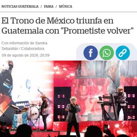
NOTICIAS GUATEMALA
/
FAMA
/
MÚSICA
El Trono de México triunfa en
Guatemala con "Prometiste volver"
Con información de Sandra
Sebastián / Colaboradora
09 de agosto de 2026, 20:59