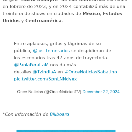
en febrero de 2023, y en 2024 contabilizó más de una
treintena de shows en ciudades de
México
,
Estados
Unidos
y
Centroamérica
.
Entre aplausos, gritos y lágrimas de su
público,
@los_temerarios
se despidieron de
los escenarios tras 47 años de trayectoria.
@PaolaPeraltaM
nos da más
detalles.
@TzindiaA
en
#OnceNoticiasSabatino
pic.twitter.com/5pnLNNdyex
— Once Noticias (@OnceNoticiasTV)
December 22, 2024
*Con información de
Billboard