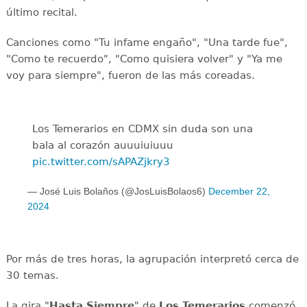
último recital.
Canciones como "Tu infame engaño", "Una tarde fue",
"Como te recuerdo", "Como quisiera volver" y "Ya me
voy para siempre", fueron de las más coreadas.
Los Temerarios en CDMX sin duda son una
bala al corazón auuuiuiuuu
pic.twitter.com/sAPAZjkry3
— José Luis Bolaños (@JosLuisBolaos6)
December 22,
2024
Por más de tres horas, la agrupación interpretó cerca de
30 temas.
La gira "
Hasta Siempre
" de
Los Temerarios
comenzó