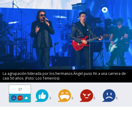
La agrupación liderada por los hermanos Ángel puso fin a una carrera de
casi 50 años. (Foto: Los Temerios)
17
3
3
5
6