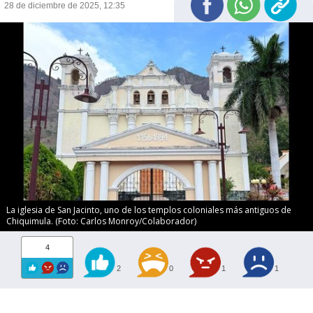
28 de diciembre de 2025, 12:35
La iglesia de San Jacinto, uno de los templos coloniales más antiguos de
Chiquimula. (Foto: Carlos Monroy/Colaborador)
4
2
0
1
1