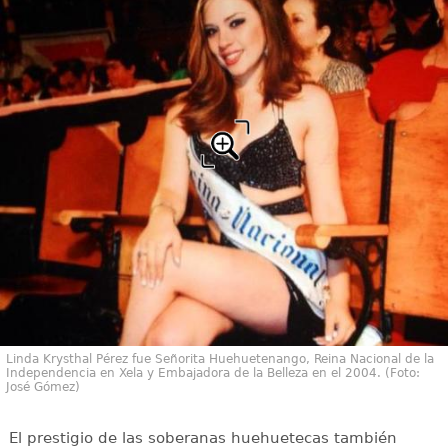
Linda Krysthal Pérez fue Señorita Huehuetenango, Reina Nacional de la
Independencia en Xela y Embajadora de la Belleza en el 2004. (Foto:
José Gómez)
El prestigio de las soberanas huehuetecas también