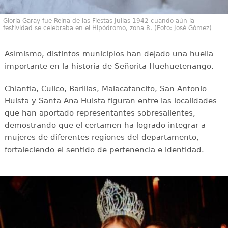
Gloria Garay fue Reina de las Fiestas Julias 1942 cuando aún la
festividad se celebraba en el Hipódromo, zona 8. (Foto: José Gómez)
Asimismo, distintos municipios han dejado una huella
importante en la historia de Señorita Huehuetenango.
Chiantla, Cuilco, Barillas, Malacatancito, San Antonio
Huista y Santa Ana Huista figuran entre las localidades
que han aportado representantes sobresalientes,
demostrando que el certamen ha logrado integrar a
mujeres de diferentes regiones del departamento,
fortaleciendo el sentido de pertenencia e identidad.