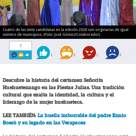
Cuatro de las siete candidatas en la edición 2026 son originarias de igual
número de municipios. (Foto: José Gómez/Colaborador)
7
1
2
1
3
Descubre la historia del certamen Señorita
Huehuetenango en las Fiestas Julias. Una tradición
cultural que exalta la identidad, la cultura y el
liderazgo de la mujer huehueteca.
LEE TAMBIÉN:
La huella imborrable del padre Ennio
Bossù y su legado en las Verapaces