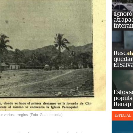
¡Ignoró
atrapad
Intera
Rescat
quedaro
El Salv
Estos s
popula
Renap
r varios arreglos. (Foto: Guatehistoria)
ESPECIAL