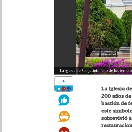
La iglesia de San Jacinto, uno de los temp
4
La Iglesia d
200 años de 
bastión de f
2
este símbolo
sobrevivió a
0
restauración