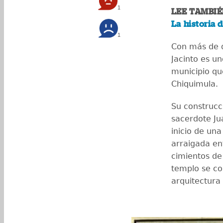
1
LEE TAMBIÉ
La historia 
1
Con más de do
Jacinto es u
municipio qu
Chiquimula.
Su construcci
sacerdote Ju
inicio de una
arraigada ent
cimientos de
templo se co
arquitectura 