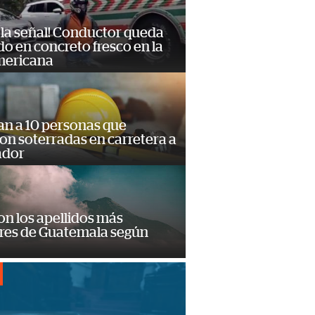
 la señal! Conductor queda
o en concreto fresco en la
mericana
an a 10 personas que
n soterradas en carretera a
ador
on los apellidos más
res de Guatemala según