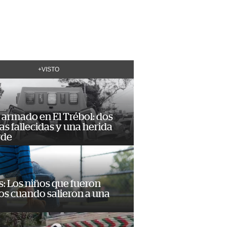
+VISTO
armado en El Trébol: dos
s fallecidas y una herida
rde
: Los niños que fueron
os cuando salieron a una