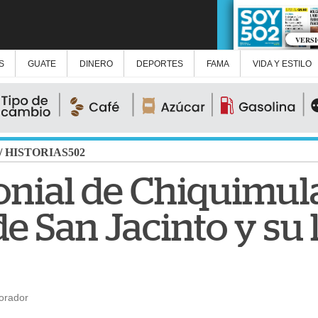
VERS
S
GUATE
DINERO
DEPORTES
FAMA
VIDA Y ESTILO
/
HISTORIAS502
onial de Chiquimul
e San Jacinto y su
orador