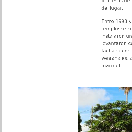
procesos de 
del lugar.
Entre 1993 y
templo: se r
instalaron u
levantaron c
fachada con 
ventanales, 
mármol.