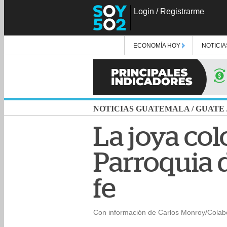
Login
/
Registrarme
ECONOMÍA HOY
NOTICIA
NOTICIAS GUATEMALA
/
GUATE
La joya col
Parroquia d
fe
Con información de Carlos Monroy/Colab