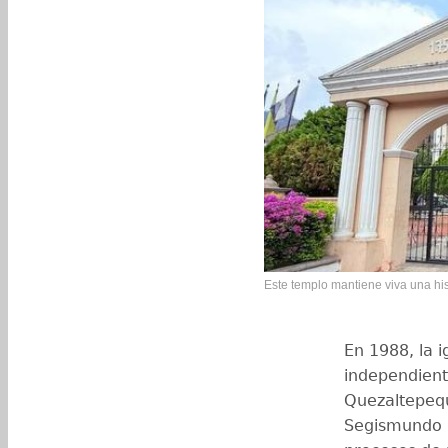
Este templo mantiene viva una hist
En 1988, la 
independient
Quezaltepequ
Segismundo P