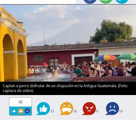
Captan a perro disfrutar de un chapuzón en la Antigua Guatemala. (Foto:
captura de video)
52
23
10
9
10