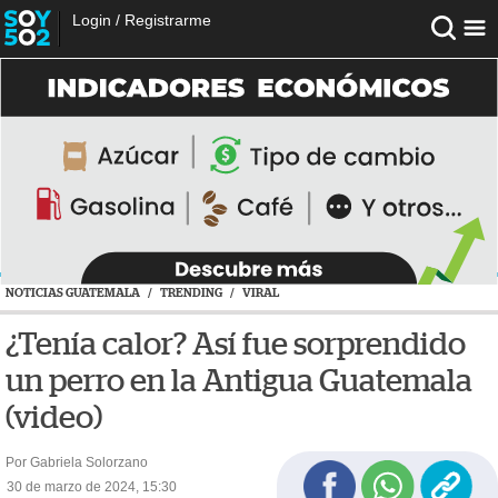
Login
/
Registrarme
NOTICIAS GUATEMALA
/
TRENDING
/
VIRAL
¿Tenía calor? Así fue sorprendido
un perro en la Antigua Guatemala
(video)
Por Gabriela Solorzano
30 de marzo de 2024, 15:30