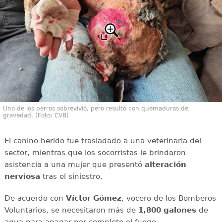
Uno de los perros sobrevivió, pero resultó con quemaduras de
gravedad. (Foto: CVB)
El canino herido fue trasladado a una veterinaria del
sector, mientras que los socorristas le brindaron
asistencia a una mujer que presentó
alteración
nerviosa
tras el siniestro.
De acuerdo con
Víctor
Gómez
, vocero de los Bomberos
Voluntarios, se necesitaron más de
1,800 galones
de
agua para apagar por completo el fuego.