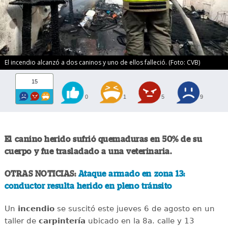
El incendio alcanzó a dos caninos y uno de ellos falleció. (Foto: CVB)
15
0
1
5
9
El canino herido sufrió quemaduras en 50% de su
cuerpo y fue trasladado a una veterinaria.
OTRAS NOTICIAS:
Ataque armado en zona 13:
conductor resulta herido en pleno tránsito
Un
incendio
se suscitó este jueves 6 de agosto en un
taller de
carpintería
ubicado en la 8a. calle y 13