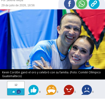
Por Selene Mejía
29 de julio de 2026, 18:56
Kevin Cordón ganó el oro y celebró con su familia. (Foto: Comité Olímpico
Guatemalteco)
12
8
0
0
4