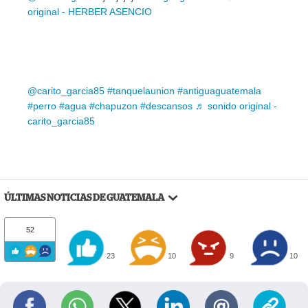
original - HERBER ASENCIO
@carito_garcia85
#tanquelaunion
#antiguaguatemala
#perro
#agua
#chapuzon
#descansos
♬ sonido original -
carito_garcia85
ÚLTIMAS NOTICIAS DE GUATEMALA
52
23
10
9
10