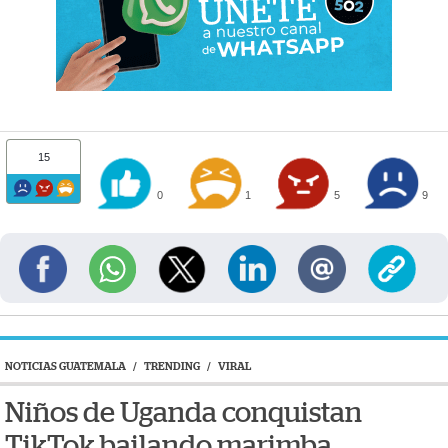
15
0
1
5
9
NOTICIAS GUATEMALA
/
TRENDING
/
VIRAL
Niños de Uganda conquistan
TikTok bailando marimba