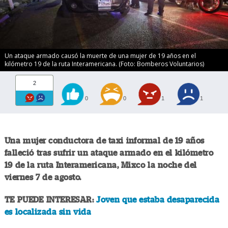
Un ataque armado causó la muerte de una mujer de 19 años en el
kilómetro 19 de la ruta Interamericana. (Foto: Bomberos Voluntarios)
2
0
0
1
1
Una mujer conductora de taxi informal de 19 años
falleció tras sufrir un ataque armado en el kilómetro
19 de la ruta Interamericana, Mixco la noche del
viernes 7 de agosto.
TE PUEDE INTERESAR:
Joven que estaba desaparecida
es localizada sin vida