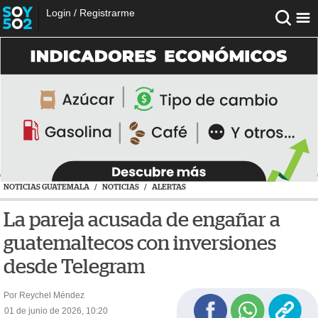
Login
/
Registrarme
NOTICIAS GUATEMALA
/
NOTICIAS
/
ALERTAS
La pareja acusada de engañar a
guatemaltecos con inversiones
desde Telegram
Por Reychel Méndez
01 de junio de 2026, 10:20