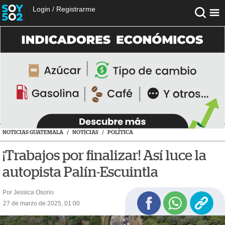
Login
/
Registrarme
NOTICIAS GUATEMALA
/
NOTICIAS
/
POLÍTICA
¡Trabajos por finalizar! Así luce la
autopista Palín-Escuintla
Por Jessica Osorio
27 de marzo de 2025, 01:00