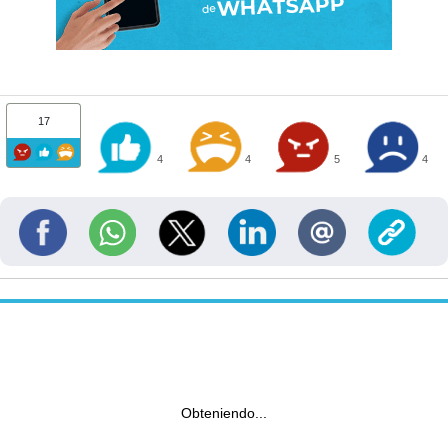
17
4
4
5
4
Obteniendo...