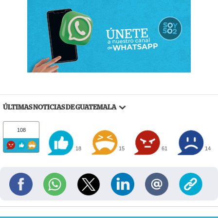
ÚLTIMAS NOTICIAS DE GUATEMALA
108
18
15
61
14