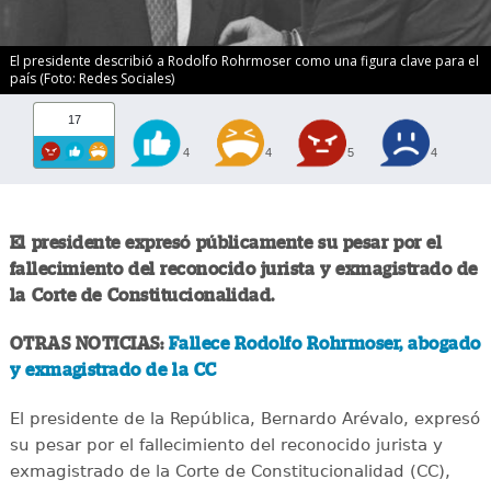
El presidente describió a Rodolfo Rohrmoser como una figura clave para el
país (Foto: Redes Sociales)
17
4
4
5
4
El presidente expresó públicamente su pesar por el
fallecimiento del reconocido jurista y exmagistrado de
la Corte de Constitucionalidad.
OTRAS NOTICIAS:
Fallece Rodolfo Rohrmoser, abogado
y exmagistrado de la CC
El presidente de la República, Bernardo Arévalo, expresó
su pesar por el fallecimiento del reconocido jurista y
exmagistrado de la Corte de Constitucionalidad (CC),