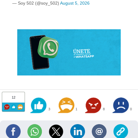
— Soy 502 (@soy_502)
August 5, 2026
12
3
1
8
0