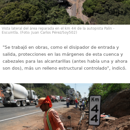
Vista lateral del área reparada en el km 44 de la autopista Palín -
Escuintla. (Foto: Juan Carlos Pérez/Soy502)
"Se trabajó en obras, como el disipador de entrada y
salida, protecciones en las márgenes de esta cuenca y
cabezales para las alcantarillas (antes había una y ahora
son dos), más un relleno estructural controlado", indicó.