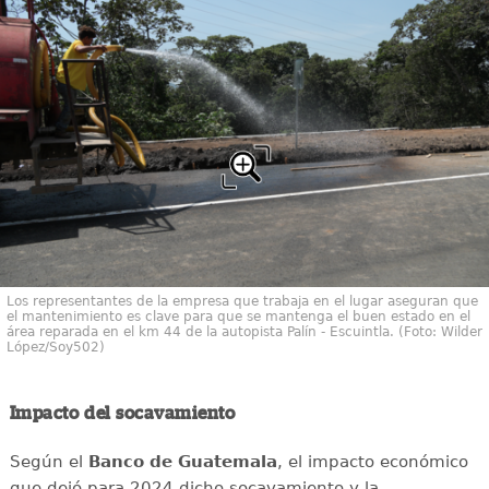
Los representantes de la empresa que trabaja en el lugar aseguran que
el mantenimiento es clave para que se mantenga el buen estado en el
área reparada en el km 44 de la autopista Palín - Escuintla. (Foto: Wilder
López/Soy502)
Impacto del socavamiento
Según el
Banco de Guatemala
, el impacto económico
que dejó para 2024 dicho socavamiento y la