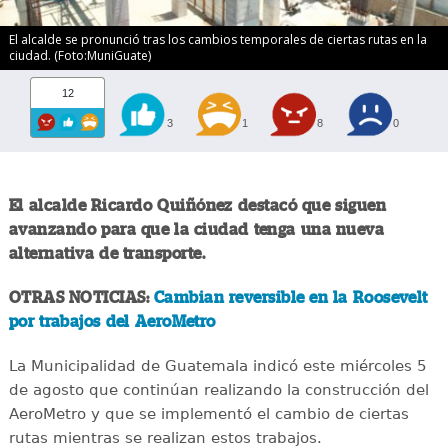
El alcalde se pronunció tras los cambios temporales de ciertas rutas en la
ciudad. (Foto:MuniGuate)
12
3
1
8
0
El alcalde Ricardo Quiñónez destacó que siguen
avanzando para que la ciudad tenga una nueva
alternativa de transporte.
OTRAS NOTICIAS:
Cambian reversible en la Roosevelt
por trabajos del AeroMetro
La Municipalidad de Guatemala indicó este miércoles 5
de agosto que continúan realizando la construcción del
AeroMetro y que se implementó el cambio de ciertas
rutas mientras se realizan estos trabajos.