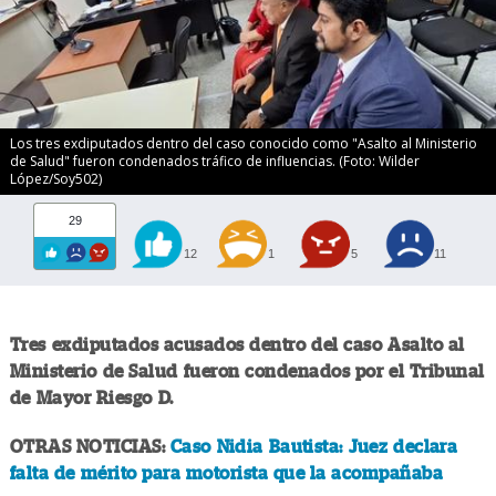
Los tres exdiputados dentro del caso conocido como "Asalto al Ministerio
de Salud" fueron condenados tráfico de influencias. (Foto: Wilder
López/Soy502)
29
12
1
5
11
Tres exdiputados acusados dentro del caso Asalto al
Ministerio de Salud fueron condenados por el Tribunal
de Mayor Riesgo D.
OTRAS NOTICIAS:
Caso Nidia Bautista: Juez declara
falta de mérito para motorista que la acompañaba