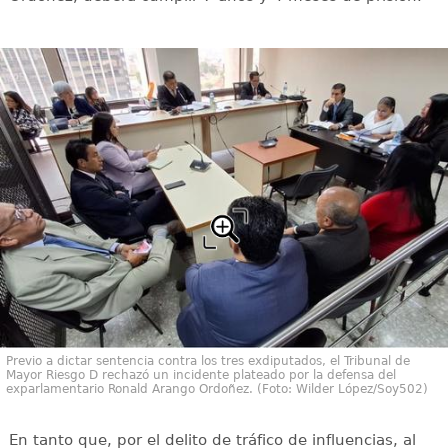
Previo a dictar sentencia contra los tres exdiputados, el Tribunal de
Mayor Riesgo D rechazó un incidente plateado por la defensa del
exparlamentario Ronald Arango Ordoñez. (Foto: Wilder López/Soy502)
En tanto que, por el delito de tráfico de influencias, al