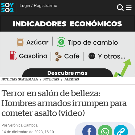
Login
/
Registrarme
NOTICIAS GUATEMALA
/
NOTICIAS
/
ALERTAS
Terror en salón de belleza:
Hombres armados irrumpen para
cometer asalto (video)
Por Verónica Gamboa
14 de diciembre de 2023, 16:10