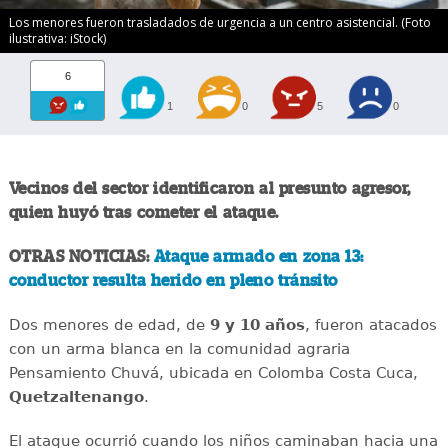
Los menores fueron trasladados de urgencia a un centro asistencial. (Foto
ilustrativa: iStock)
6
1
0
5
0
Vecinos del sector identificaron al presunto agresor,
quien huyó tras cometer el ataque.
OTRAS NOTICIAS:
Ataque armado en zona 13:
conductor resulta herido en pleno tránsito
Dos menores de edad, de
9 y 10 años
, fueron atacados
con un arma blanca en la comunidad agraria
Pensamiento Chuvá, ubicada en Colomba Costa Cuca,
Quetzaltenango
.
El ataque ocurrió cuando los niños caminaban hacia una