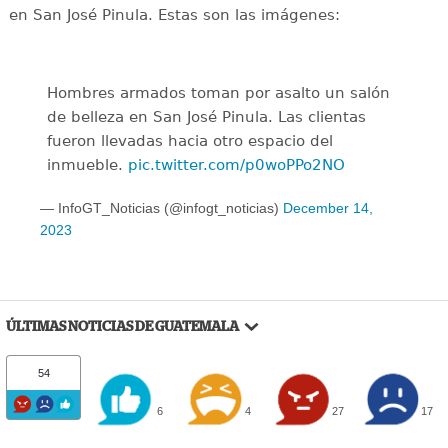
en San José Pinula. Estas son las imágenes:
Hombres armados toman por asalto un salón
de belleza en San José Pinula. Las clientas
fueron llevadas hacia otro espacio del
inmueble.
pic.twitter.com/p0woPPo2NO
— InfoGT_Noticias (@infogt_noticias)
December 14,
2023
ÚLTIMAS NOTICIAS DE GUATEMALA
54
6
4
27
17