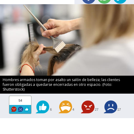
Hombres armados toman por asalto un salón de belleza; las clientes
fueron obligadas a quedarse encerradas en otro espacio. (Foto:
Shutterstock)
54
6
4
27
17