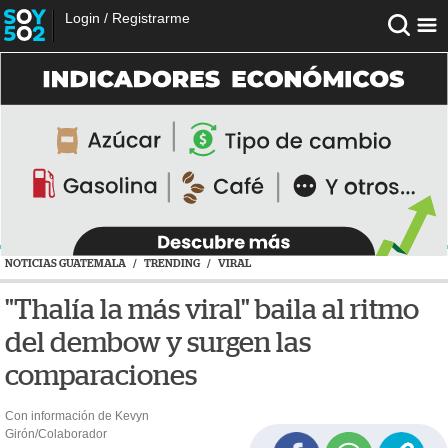
Login
/
Registrarme
NOTICIAS GUATEMALA
/
TRENDING
/
VIRAL
"Thalía la más viral" baila al ritmo
del dembow y surgen las
comparaciones
Con información de Kevyn
Girón/Colaborador