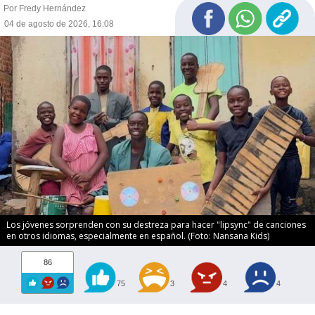
Por Fredy Hernández
04 de agosto de 2026, 16:08
Los jóvenes sorprenden con su destreza para hacer "lipsync" de canciones
en otros idiomas, especialmente en español. (Foto: Nansana Kids)
86
75
3
4
4