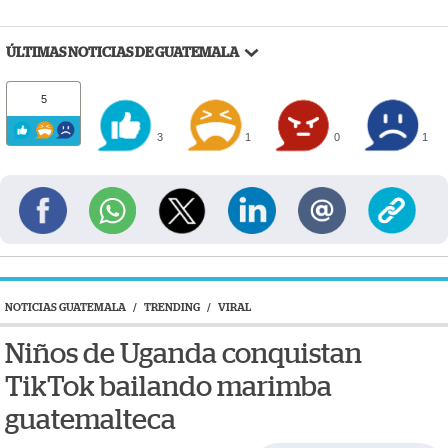
ÚLTIMAS NOTICIAS DE GUATEMALA
5
3
1
0
1
NOTICIAS GUATEMALA
/
TRENDING
/
VIRAL
Niños de Uganda conquistan
TikTok bailando marimba
guatemalteca