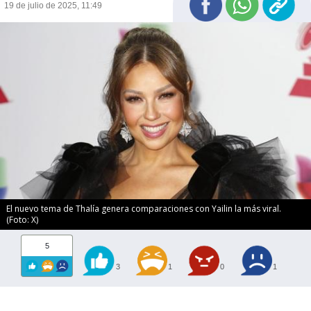
19 de julio de 2025, 11:49
El nuevo tema de Thalía genera comparaciones con Yailin la más viral.
(Foto: X)
5
3
1
0
1