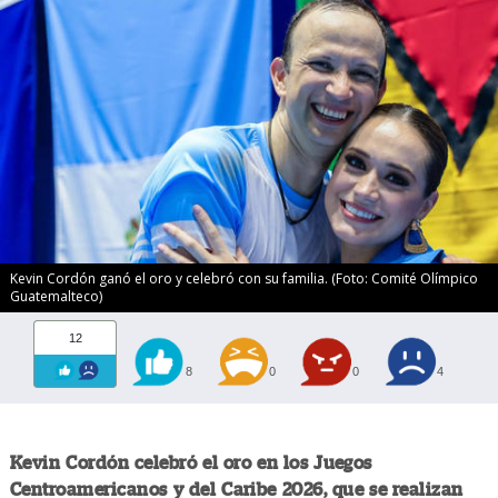
Kevin Cordón ganó el oro y celebró con su familia. (Foto: Comité Olímpico
Guatemalteco)
12
8
0
0
4
Kevin Cordón celebró el oro en los Juegos
Centroamericanos y del Caribe 2026, que se realizan