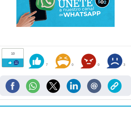
10
7
0
0
3