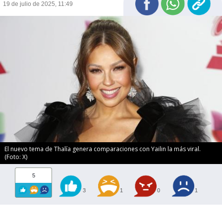
19 de julio de 2025, 11:49
El nuevo tema de Thalía genera comparaciones con Yailin la más viral.
(Foto: X)
5
3
1
0
1