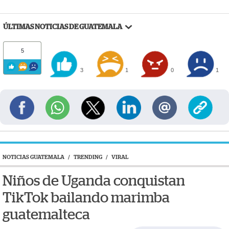
ÚLTIMAS NOTICIAS DE GUATEMALA
5
3
1
0
1
NOTICIAS GUATEMALA
/
TRENDING
/
VIRAL
Niños de Uganda conquistan
TikTok bailando marimba
guatemalteca