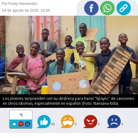
Por Fredy Hernández
04 de agosto de 2026, 16:08
Los jóvenes sorprenden con su destreza para hacer "lipsync" de canciones
en otros idiomas, especialmente en español. (Foto: Nansana Kids)
76
65
3
4
4