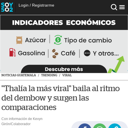
Login
/
Registrarme
NOTICIAS GUATEMALA
/
TRENDING
/
VIRAL
"Thalía la más viral" baila al ritmo
del dembow y surgen las
comparaciones
Con información de Kevyn
Girón/Colaborador