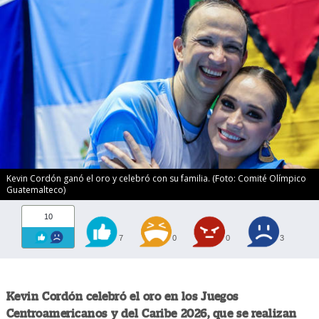
Kevin Cordón ganó el oro y celebró con su familia. (Foto: Comité Olímpico
Guatemalteco)
10
7
0
0
3
Kevin Cordón celebró el oro en los Juegos
Centroamericanos y del Caribe 2026, que se realizan