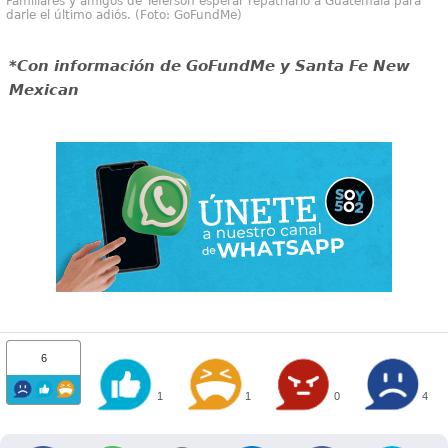
Familiares y amigos de Yeferson esperar repatriarlo a Guatemala para
darle el último adiós. (Foto: GoFundMe)
*Con información de GoFundMe y Santa Fe New
Mexican
6
1
1
0
4