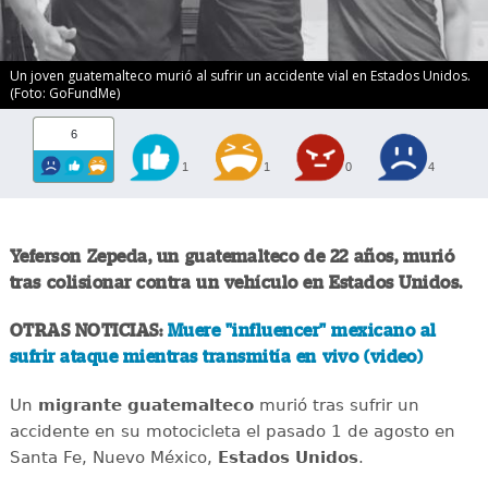
Un joven guatemalteco murió al sufrir un accidente vial en Estados Unidos.
(Foto: GoFundMe)
6
1
1
0
4
Yeferson Zepeda, un guatemalteco de 22 años, murió
tras colisionar contra un vehículo en Estados Unidos.
OTRAS NOTICIAS:
Muere "influencer" mexicano al
sufrir ataque mientras transmitía en vivo (video)
Un
migrante
guatemalteco
murió tras sufrir un
accidente en su motocicleta el pasado 1 de agosto en
Santa Fe, Nuevo México,
Estados
Unidos
.