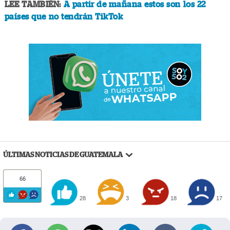
LEE TAMBIÉN:
A partir de mañana estos son los 22
países que no tendrán TikTok
ÚLTIMAS NOTICIAS DE GUATEMALA
66
28
3
18
17