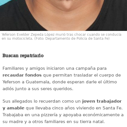
Yeferson Evelder Zepeda López murió tras chocar cuando se conducía
en su motocicleta. (Foto: Departamento de Policía de Santa Fe)
Buscan repatriarlo
Familiares y amigos iniciaron una campaña para
recaudar
fondos
que permitan trasladar el cuerpo de
Yeferson a Guatemala, donde esperan darle el último
adiós junto a sus seres queridos.
Sus allegados lo recuerdan como un
joven
trabajador
y amable
que llevaba cinco años viviendo en Santa Fe.
Trabajaba en una pizzería y apoyaba económicamente a
su madre y a otros familiares en su tierra natal.