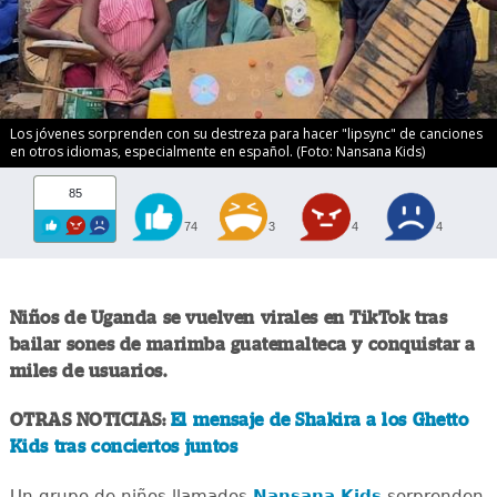
Los jóvenes sorprenden con su destreza para hacer "lipsync" de canciones
en otros idiomas, especialmente en español. (Foto: Nansana Kids)
85
74
3
4
4
Niños de Uganda se vuelven virales en TikTok tras
bailar sones de marimba guatemalteca y conquistar a
miles de usuarios.
OTRAS NOTICIAS:
El mensaje de Shakira a los Ghetto
Kids tras conciertos juntos
Un grupo de niños llamados
Nansana Kids
sorprenden