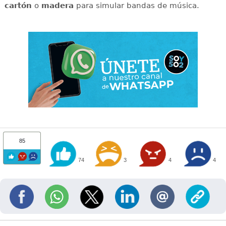
cartón
o
madera
para simular bandas de música.
85
74
3
4
4