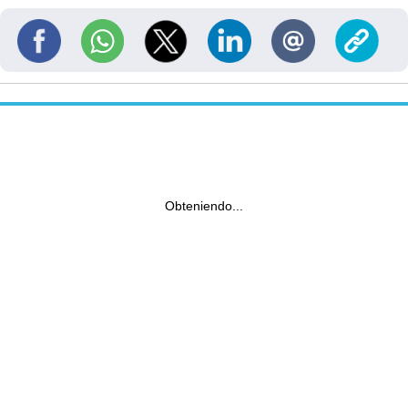
Obteniendo...