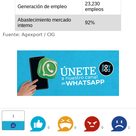
23,230
Generación de empleo
empleos
Abastecimiento mercado
92%
interno
Fuente: Agexport / CIG
1
0
0
0
1