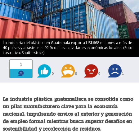
La industria del plástico en Guatemala exporta US$668 millones a más de
40 países y abastece el 92 % de las actividades económicas locales. (Foto
ilustrativa: Shutterstock)
1
0
0
0
1
La industria plástica guatemalteca se consolida como
un pilar manufacturero clave para la economía
nacional, impulsando envíos al exterior y generación
de empleo formal mientras busca superar desafíos en
sostenibilidad y recolección de residuos.