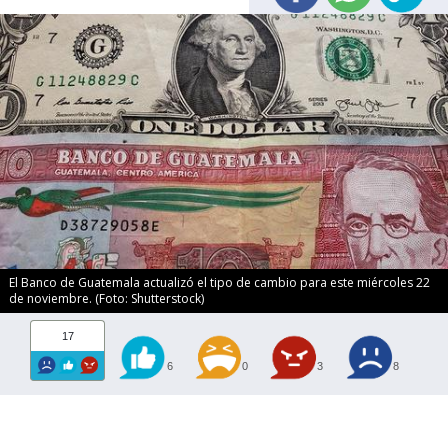
El Banco de Guatemala actualizó el tipo de cambio para este miércoles 22
de noviembre. (Foto: Shutterstock)
17
6
0
3
8