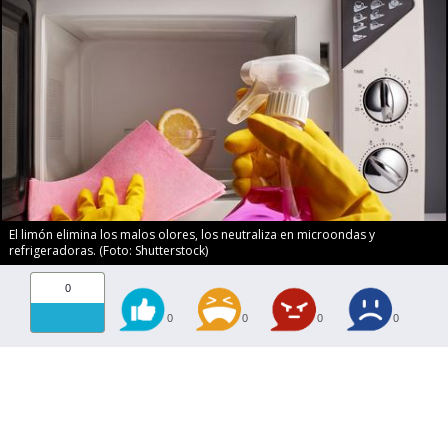
El limón elimina los malos olores, los neutraliza en microondas y
refrigeradoras. (Foto: Shutterstock)
0
0
0
0
0