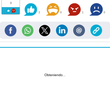
3
2
0
1
0
Obteniendo...