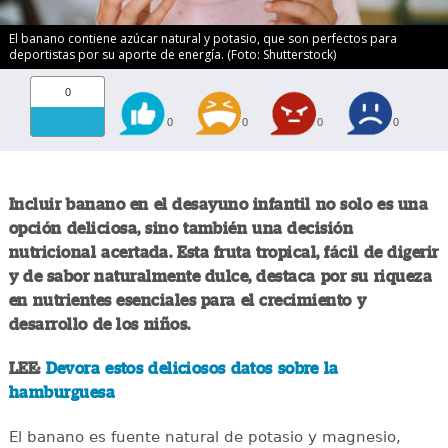
El banano contiene azúcar natural y potasio, que son perfectos para
deportistas por su aporte de energía. (Foto: Shutterstock)
0
0
0
0
0
Incluir banano en el desayuno infantil no solo es una
opción deliciosa, sino también una decisión
nutricional acertada. Esta fruta tropical, fácil de digerir
y de sabor naturalmente dulce, destaca por su riqueza
en nutrientes esenciales para el crecimiento y
desarrollo de los niños.
LEE:
Devora estos deliciosos datos sobre la
hamburguesa
El banano es fuente natural de potasio y magnesio,