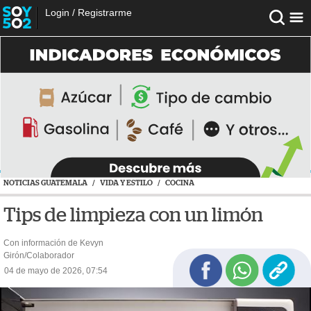
Login
/
Registrarme
NOTICIAS GUATEMALA
/
VIDA Y ESTILO
/
COCINA
Tips de limpieza con un limón
Con información de Kevyn
Girón/Colaborador
04 de mayo de 2026, 07:54