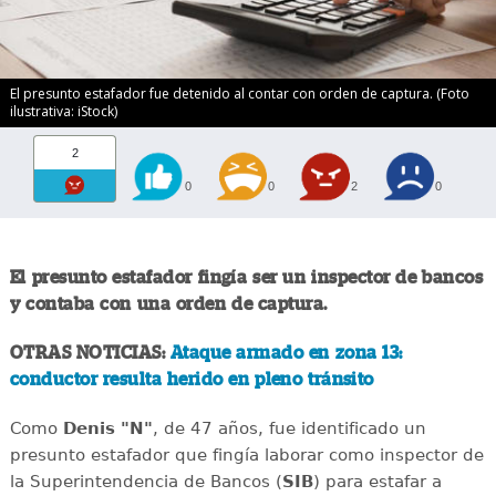
El presunto estafador fue detenido al contar con orden de captura. (Foto
ilustrativa: iStock)
2
0
0
2
0
El presunto estafador fingía ser un inspector de bancos
y contaba con una orden de captura.
OTRAS NOTICIAS:
Ataque armado en zona 13:
conductor resulta herido en pleno tránsito
Como
Denis "N"
, de 47 años, fue identificado un
presunto estafador que fingía laborar como inspector de
la Superintendencia de Bancos (
SIB
) para estafar a