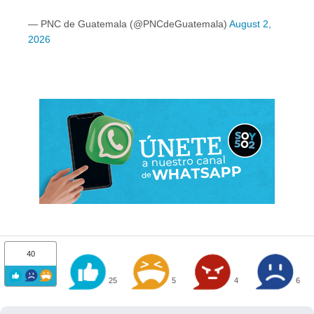
— PNC de Guatemala (@PNCdeGuatemala)
August 2,
2026
40
25
5
4
6