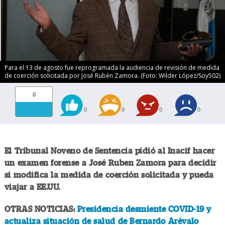
Para el 13 de agosto fue reprogramada la audiencia de revisión de medida
de coerción solicitada por José Rubén Zamora. (Foto: Wilder López/Soy502)
0
0
0
0
0
El Tribunal Noveno de Sentencia pidió al Inacif hacer
un examen forense a José Ruben Zamora para decidir
si modifica la medida de coerción solicitada y pueda
viajar a EE.UU.
OTRAS NOTICIAS:
Presidencia desmiente COVID-19 y
actualiza situación de salud de Bernardo Arévalo