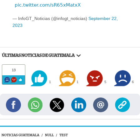
pic.twitter.com/sR65xMatxX
— InfoGT_Noticias (@infogt_noticias)
September 22,
2023
ÚLTIMAS NOTICIAS DE GUATEMALA
13
1
1
5
6
NOTICIAS GUATEMALA
/
NULL
/
TEST