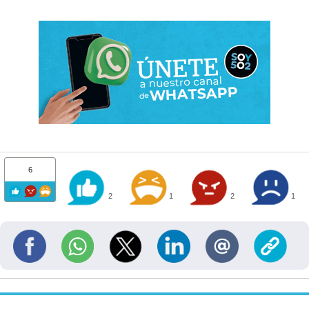
6
2
1
2
1