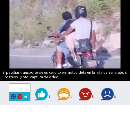
El peculiar transporte de un cerdito en motocicleta en la ruta de Sanarate, El
Progreso. (Foto: captura de video)
13
1
1
5
6