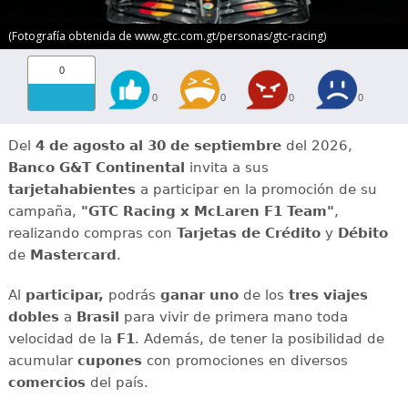
(Fotografía obtenida de www.gtc.com.gt/personas/gtc-racing)
0
0
0
0
0
Del
4 de agosto al 30 de septiembre
del 2026,
Banco G&T Continental
invita a sus
tarjetahabientes
a participar en la promoción de su
campaña,
"GTC Racing x McLaren F1 Team"
,
realizando compras con
Tarjetas de Crédito
y
Débito
de
Mastercard
.
Al
participar,
podrás
ganar
uno
de los
tres
viajes
dobles
a
Brasil
para vivir de primera mano toda
velocidad de la
F1
. Además, de tener la posibilidad de
acumular
cupones
con promociones en diversos
comercios
del país.