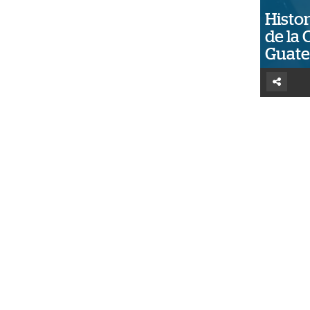
Histor
de la 
Guat