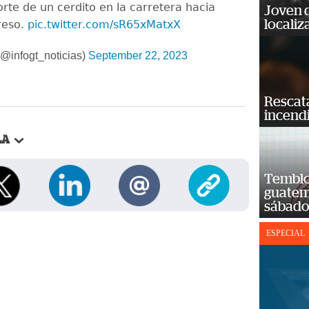
orte de un cerdito en la carretera hacia
Joven 
localiz
reso.
pic.twitter.com/sR65xMatxX
@infogt_noticias)
September 22, 2023
Rescat
incend
LA
Temblor
guatem
sábad
ESPECIAL