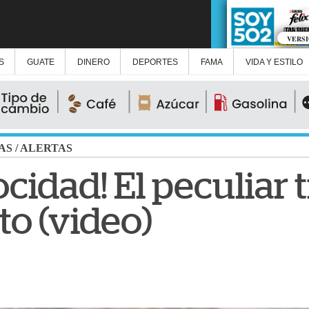
VERS
S
GUATE
DINERO
DEPORTES
FAMA
VIDA Y ESTILO
AS
/
ALERTAS
ocidad! El peculiar
to (video)