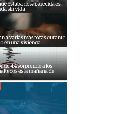
que estaba desaparecida es
ada sin vida
an a varias mascotas durante
io en una vivienda
 de 4.4 sorprende a los
altecos esta mañana de
o