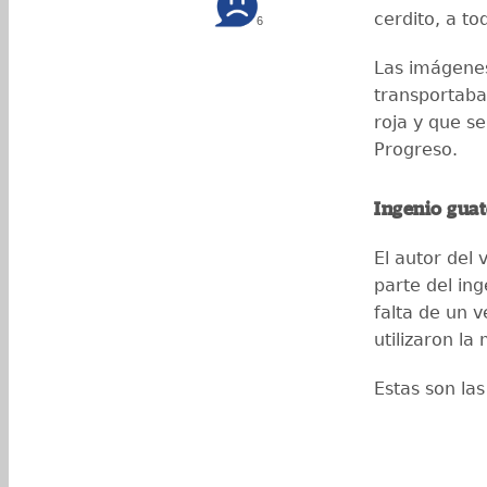
cerdito, a to
6
Las imágene
transportaba
roja y que s
Progreso.
Ingenio gua
El autor del 
parte del in
falta de un v
utilizaron la
Estas son la