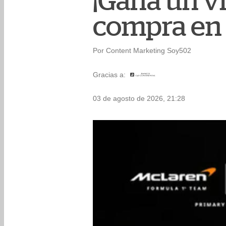
¡Gana un vi
compra en
Por Content Marketing Soy502
Gracias a:
03 de agosto de 2026, 21:28