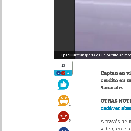
El peculiar transporte de un cerdito en mot
13
Captan en v
cerdito en u
Sanarate.
1
OTRAS NOTI
1
cadáver aba
5
A través de 
video, en el 