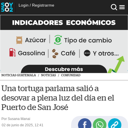
Login
/
Registrarme
NOTICIAS GUATEMALA
/
NOTICIAS
/
COMUNIDAD
Una tortuga parlama salió a
desovar a plena luz del día en el
Puerto de San José
Por Susana Manai
02 de junio de 2025, 12:41