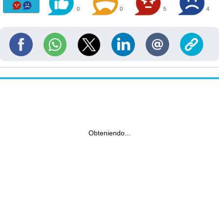
0
0
5
4
Obteniendo...