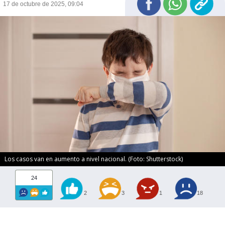
17 de octubre de 2025, 09:04
Los casos van en aumento a nivel nacional. (Foto: Shutterstock)
24
2
3
1
18