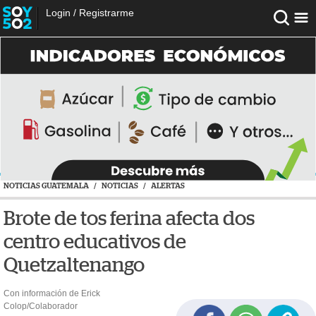
Login
/
Registrarme
NOTICIAS GUATEMALA
/
NOTICIAS
/
ALERTAS
Brote de tos ferina afecta dos
centro educativos de
Quetzaltenango
Con información de Erick
Colop/Colaborador