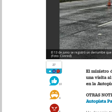
El 13 de junio se registró un derrumbe que 
(Foto: Conred)
27
El ministro 
una visita a
en la Autopi
10
OTRAS NOTI
4
Autopista Pa
5