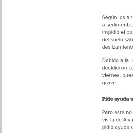
Según los aná
a sedimento
impidió el p
del suelo sat
deslizamient
Debido a la i
decidieron ce
viernes, pue
grave.
Pide ayuda 
Pero este no 
visita de Alv
pidió ayuda 