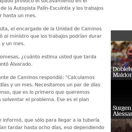
apado provocó el socavamiento en el
de la Autopista Palín-Escuintla y los trabajos
r hasta un mes.
isita, el encargado de la Unidad de Caminos
có al ministro que los trabajos podrían durar
s y un mes.
romesas, ¿cuánto estima usted que tarda
untó Alvarado.
Doblet
Maldon
ante de Caminos respondió: "Calculamos
 días y un mes. Necesitamos un par de días
enso, que es lo primero que queremos
a solventar el problema. Ese es el plan
Surgen 
Alessan
 informó, que sólo para llegar a la tubería
an tardar hasta ocho días, eso dependiendo