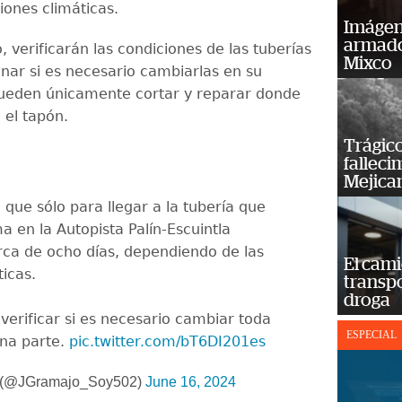
iones climáticas.
Imágene
armado
, verificarán las condiciones de las tuberías
Mixco
nar si es necesario cambiarlas en su
pueden únicamente cortar y reparar donde
 el tapón.
Trágico
falleci
Mejica
que sólo para llegar a la tubería que
a en la Autopista Palín-Escuintla
rca de ocho días, dependiendo de las
El cam
icas.
transp
droga
verificar si es necesario cambiar toda
ESPECIAL
una parte.
pic.twitter.com/bT6DI201es
o (@JGramajo_Soy502)
June 16, 2024