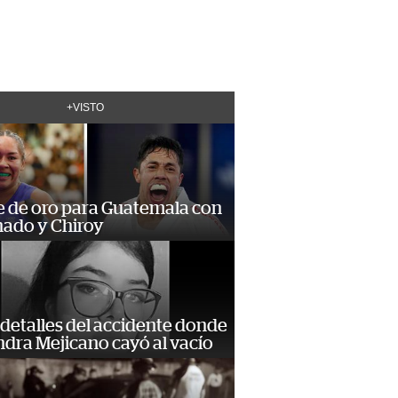
+VISTO
e de oro para Guatemala con
ado y Chiroy
detalles del accidente donde
dra Mejicano cayó al vacío