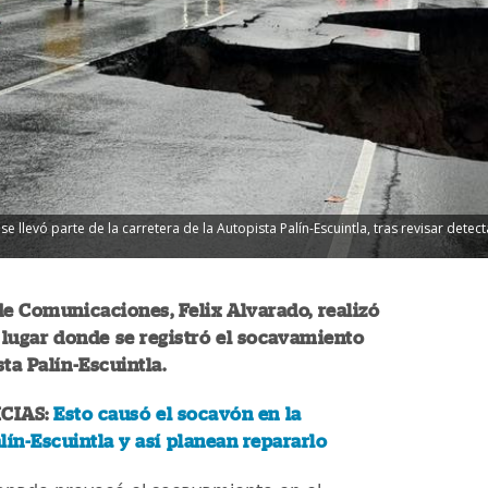
se llevó parte de la carretera de la Autopista Palín-Escuintla, tras revisar dete
de Comunicaciones, Felix Alvarado, realizó
l lugar donde se registró el socavamiento
sta Palín-Escuintla.
CIAS:
Esto causó el socavón en la
lín-Escuintla y así planean repararlo