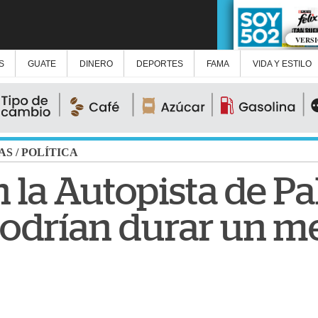
VERS
S
GUATE
DINERO
DEPORTES
FAMA
VIDA Y ESTILO
AS
/
POLÍTICA
 la Autopista de Pa
podrían durar un m