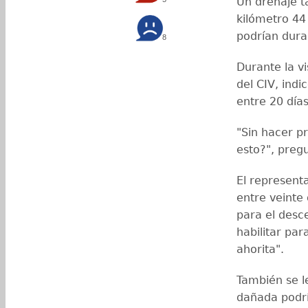
Un drenaje t
kilómetro 44 
podrían dura
8
Durante la v
del CIV, indi
entre 20 día
"Sin hacer p
esto?", preg
El represent
entre veinte
para el desc
habilitar par
ahorita".
También se le
dañada podrí