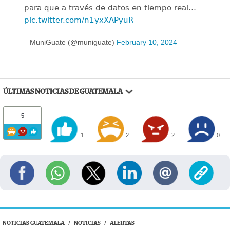
para que a través de datos en tiempo real…
pic.twitter.com/n1yxXAPyuR
— MuniGuate (@muniguate)
February 10, 2024
ÚLTIMAS NOTICIAS DE GUATEMALA
5
1
2
2
0
NOTICIAS GUATEMALA
/
NOTICIAS
/
ALERTAS