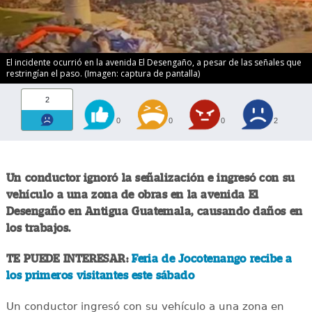
El incidente ocurrió en la avenida El Desengaño, a pesar de las señales que
restringían el paso. (Imagen: captura de pantalla)
2
0
0
0
2
Un conductor ignoró la señalización e ingresó con su
vehículo a una zona de obras en la avenida El
Desengaño en Antigua Guatemala, causando daños en
los trabajos.
TE PUEDE INTERESAR:
Feria de Jocotenango recibe a
los primeros visitantes este sábado
Un conductor ingresó con su vehículo a una zona en