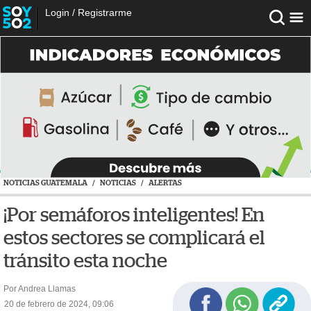
Login
/
Registrarme
NOTICIAS GUATEMALA
/
NOTICIAS
/
ALERTAS
¡Por semáforos inteligentes! En
estos sectores se complicará el
tránsito esta noche
Por Andrea Llamas
20 de febrero de 2024, 09:06