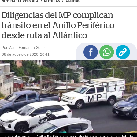
NOTICIAS GUATEMALA
/
NOTICIAS
/
ALERTAS
Diligencias del MP complican
tránsito en el Anillo Periférico
desde ruta al Atlántico
Por Maria Fernanda Gallo
08 de agosto de 2026, 20:41
La circulación en el Anillo Periférico se ha reducido a pocos carriles debido