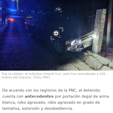
Tras la colisión, el individuo intentó huir, pero fue neutralizado a 100
metros del impacto. (Foto: PNC)
De acuerdo con los registros de la PNC, el detenido
cuenta con
antecedentes
por portación ilegal de arma
blanca, robo agravado, robo agravado en grado de
tentativa, extorsión y desobediencia.