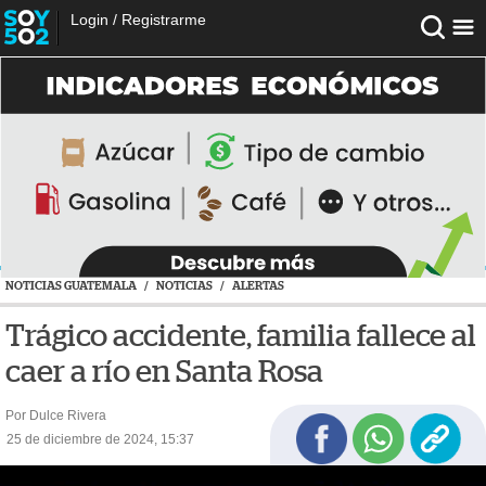
Login
/
Registrarme
NOTICIAS GUATEMALA
/
NOTICIAS
/
ALERTAS
Trágico accidente, familia fallece al
caer a río en Santa Rosa
Por Dulce Rivera
25 de diciembre de 2024, 15:37