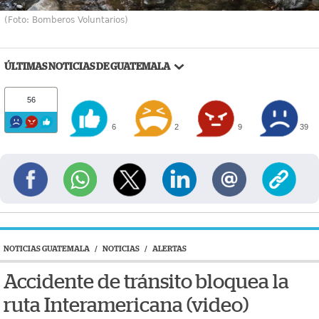
(Foto: Bomberos Voluntarios)
ÚLTIMAS NOTICIAS DE GUATEMALA
56
6
2
9
39
NOTICIAS GUATEMALA
/
NOTICIAS
/
ALERTAS
Accidente de tránsito bloquea la
ruta Interamericana (video)