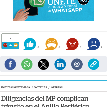
9
2
2
4
1
NOTICIAS GUATEMALA
/
NOTICIAS
/
ALERTAS
Diligencias del MP complican
tránsito en el Anillo Periférico